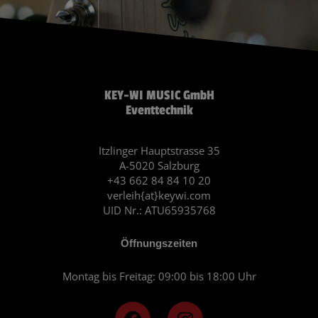
KEY-WI MUSIC GmbH
Eventtechnik
Itzlinger Hauptstrasse 35
A-5020 Salzburg
+43 662 84 84 10 20
verleih{at}keywi.com
UID Nr.: ATU65935768
Öffnungszeiten
Montag bis Freitag: 09:00 bis 18:00 Uhr
F
I