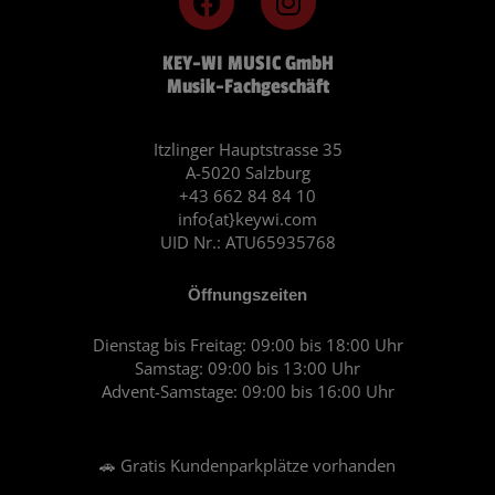
a
n
c
s
KEY-WI MUSIC GmbH
e
t
Musik-Fachgeschäft
b
a
o
g
o
r
Itzlinger Hauptstrasse 35
A-5020 Salzburg
k
a
+43 662 84 84 10
m
info{at}keywi.com
UID Nr.: ATU65935768
Öffnungszeiten
Dienstag bis Freitag: 09:00 bis 18:00 Uhr
Samstag: 09:00 bis 13:00 Uhr
Advent-Samstage: 09:00 bis 16:00 Uhr
🚗 Gratis Kundenparkplätze vorhanden