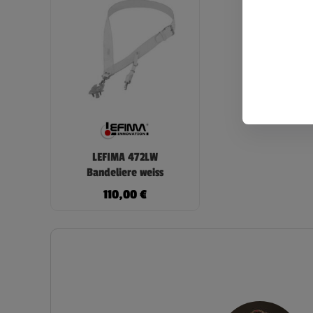
LEFIMA 472LW
Bandeliere weiss
110,00
€