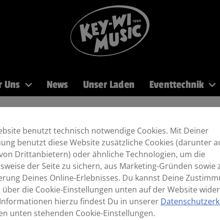
r Uns
News
Unser Laden
Eventtechnik
PA
Recording
Mikros
DJ
Licht
Brass
bsite benutzt technisch notwendige Cookies. Mit Deiner
ng benutzt diese Website zusätzliche Cookies (darunter a
von Drittanbietern) oder ähnliche Technologien, um die
sweise der Seite zu sichern, aus Marketing-Gründen sowie 
erung Deines Online-Erlebnisses. Du kannst Deine Zustim
t über die Cookie-Einstellungen unten auf der Website wider
Informationen hierzu findest Du in unserer
Datenschutzerk
en unten stehenden Cookie-Einstellungen.