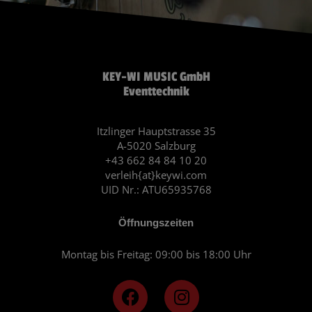
KEY-WI MUSIC GmbH
Eventtechnik
Itzlinger Hauptstrasse 35
A-5020 Salzburg
+43 662 84 84 10 20
verleih{at}keywi.com
UID Nr.: ATU65935768
Öffnungszeiten
Montag bis Freitag: 09:00 bis 18:00 Uhr
F
I
a
n