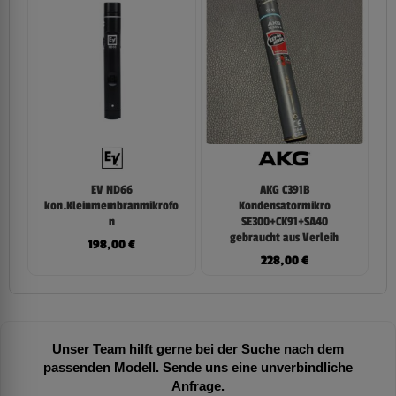
EV ND66
AKG C391B
kon.Kleinmembranmikrofo
Kondensatormikro
n
SE300+CK91+SA40
gebraucht aus Verleih
198,00
€
228,00
€
Unser Team hilft gerne bei der Suche nach dem
passenden Modell. Sende uns eine unverbindliche
Anfrage.