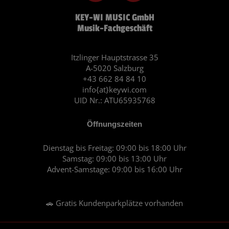
c
s
KEY-WI MUSIC GmbH
e
t
Musik-Fachgeschäft
b
a
o
g
o
r
Itzlinger Hauptstrasse 35
A-5020 Salzburg
k
a
+43 662 84 84 10
m
info{at}keywi.com
UID Nr.: ATU65935768
Öffnungszeiten
Dienstag bis Freitag: 09:00 bis 18:00 Uhr
Samstag: 09:00 bis 13:00 Uhr
Advent-Samstage: 09:00 bis 16:00 Uhr
🚗 Gratis Kundenparkplätze vorhanden