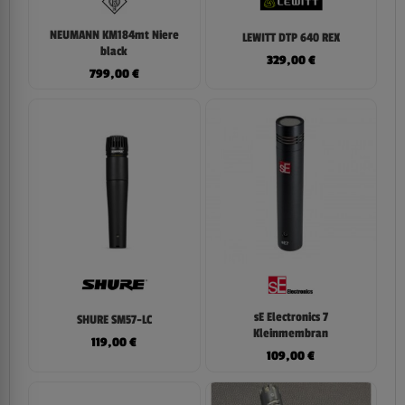
NEUMANN KM184mt Niere
LEWITT DTP 640 REX
black
329,00
€
799,00
€
sE Electronics 7
SHURE SM57-LC
Kleinmembran
119,00
€
109,00
€