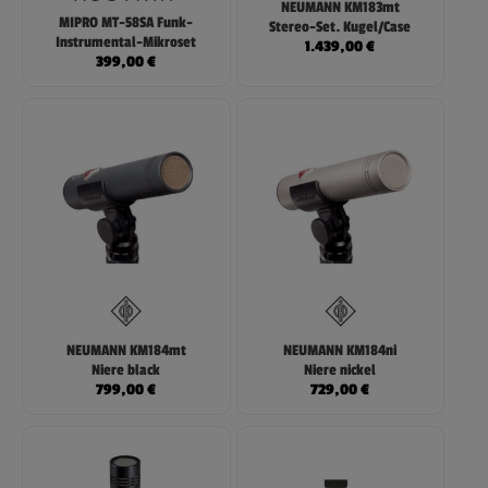
NEUMANN KM183mt
MIPRO MT-58SA Funk-
Stereo-Set. Kugel/Case
Instrumental-Mikroset
1.439,00
€
399,00
€
NEUMANN KM184mt
NEUMANN KM184ni
Niere black
Niere nickel
799,00
€
729,00
€