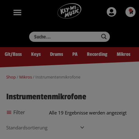
Zum
springen
Inhalt
0
Ware
springen
Git/Bass
Keys
Drums
PA
Recording
Mikros
Shop
/
Mikros
/ Instrumentenmikrofone
Instrumentenmikrofone
Filter
Alle 19 Ergebnisse werden angezeigt