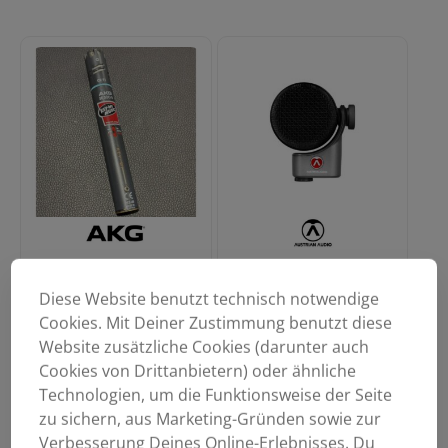
AKG C391B
AUSTRIAN AUDIO OC-B6
Kondensatormikro
499,00
€
Diese Website benutzt technisch notwendige
SE300+CK91+SA40
Cookies. Mit Deiner Zustimmung benutzt diese
gebraucht aus Verleih
228,00
€
Website zusätzliche Cookies (darunter auch
Cookies von Drittanbietern) oder ähnliche
Technologien, um die Funktionsweise der Seite
zu sichern, aus Marketing-Gründen sowie zur
Verbesserung Deines Online-Erlebnisses. Du