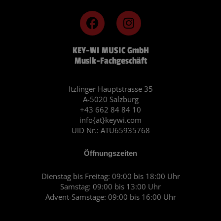
F
I
a
n
c
s
KEY-WI MUSIC GmbH
e
t
Musik-Fachgeschäft
b
a
o
g
o
r
Itzlinger Hauptstrasse 35
A-5020 Salzburg
k
a
+43 662 84 84 10
m
info{at}keywi.com
UID Nr.: ATU65935768
Öffnungszeiten
Dienstag bis Freitag: 09:00 bis 18:00 Uhr
Samstag: 09:00 bis 13:00 Uhr
Advent-Samstage: 09:00 bis 16:00 Uhr