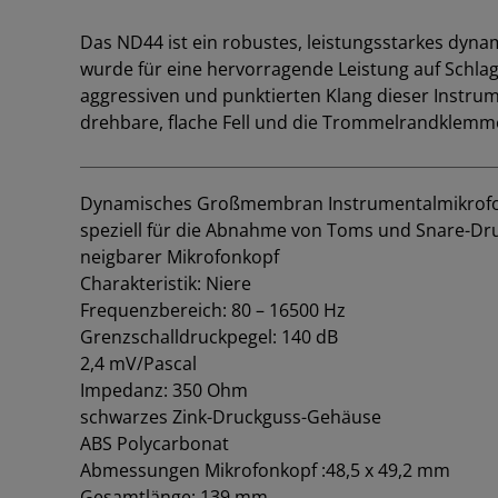
Das ND44 ist ein robustes, leistungsstarkes dyn
wurde für eine hervorragende Leistung auf Schl
aggressiven und punktierten Klang dieser Instrum
drehbare, flache Fell und die Trommelrandklemme 
Dynamisches Großmembran Instrumentalmikrof
speziell für die Abnahme von Toms und Snare-D
neigbarer Mikrofonkopf
Charakteristik: Niere
Frequenzbereich: 80 – 16500 Hz
Grenzschalldruckpegel: 140 dB
2,4 mV/Pascal
Impedanz: 350 Ohm
schwarzes Zink-Druckguss-Gehäuse
ABS Polycarbonat
Abmessungen Mikrofonkopf :48,5 x 49,2 mm
Gesamtlänge: 139 mm