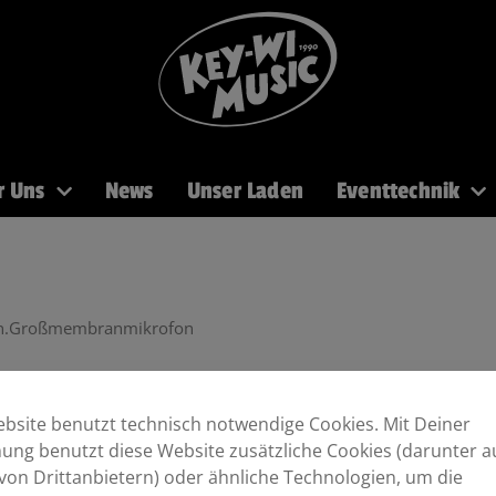
r Uns
News
Unser Laden
Eventtechnik
PA
Recording
Mikros
DJ
Licht
Brass
n.Großmembranmikrofon
bsite benutzt technisch notwendige Cookies. Mit Deiner
ng benutzt diese Website zusätzliche Cookies (darunter a
von Drittanbietern) oder ähnliche Technologien, um die