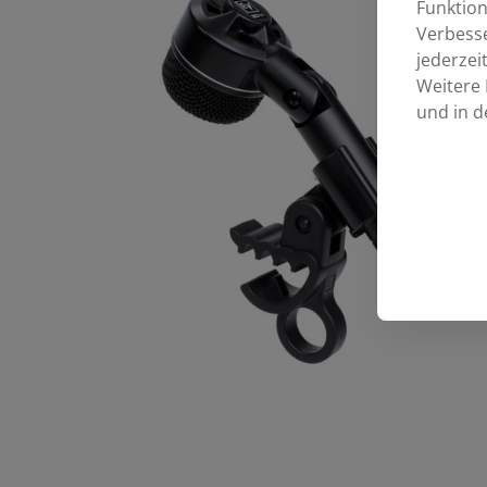
Funktion
Verbess
jederzei
Weitere 
und in d