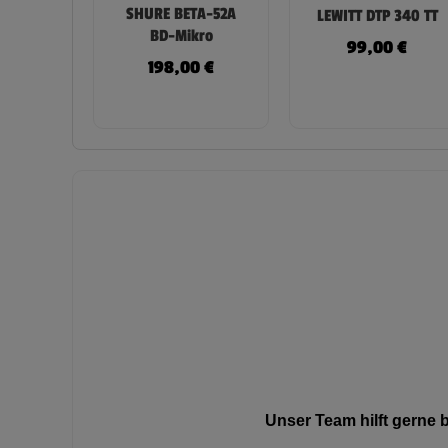
SHURE BETA-52A
LEWITT DTP 340 TT
BD-Mikro
99,00
€
198,00
€
Unser Team hilft gerne