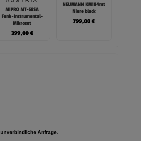
NEUMANN KM184mt
MIPRO MT-58SA
Niere black
Funk-Instrumental-
799,00
€
Mikroset
399,00
€
unverbindliche Anfrage.