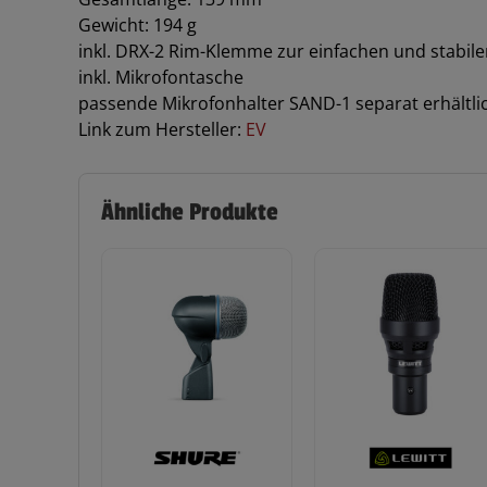
Gewicht: 194 g
inkl. DRX-2 Rim-Klemme zur einfachen und stabi
inkl. Mikrofontasche
passende Mikrofonhalter SAND-1 separat erhältlic
Link zum Hersteller:
EV
Ähnliche Produkte