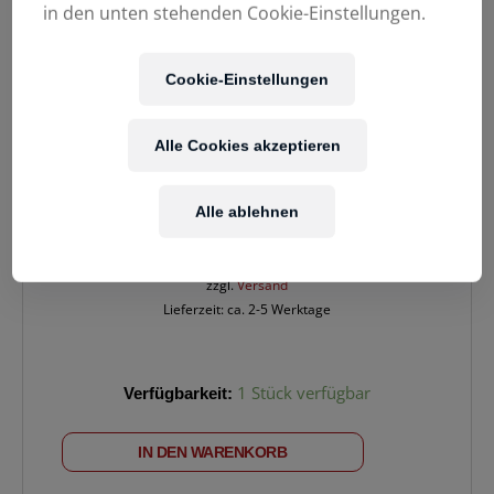
in den unten stehenden Cookie-Einstellungen.
Cookie-Einstellungen
Alle Cookies akzeptieren
75,00
€
Alle ablehnen
Enthält 20% MwSt.
zzgl.
Versand
Lieferzeit: ca. 2-5 Werktage
EV
Verfügbarkeit:
1 Stück verfügbar
EVERSE
8
IN DEN WARENKORB
Raincover
Menge