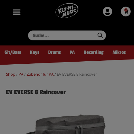
Zum
springen
Inhalt
0
Ware
springen
Git/Bass
Keys
Drums
PA
Recording
Mikros
Shop
/
PA
/
Zubehör für PA
/ EV EVERSE 8 Raincover
EV EVERSE 8 Raincover