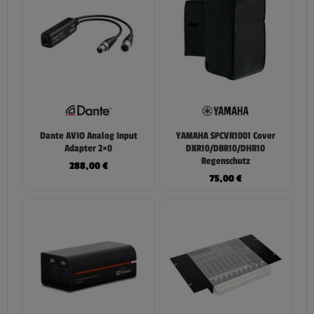
Dante AVIO Analog Input
YAMAHA SPCVR1001 Cover
Adapter 2×0
DXR10/DBR10/DHR10
Regenschutz
288,00
€
75,00
€