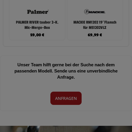
PALMER RIVER tauber 2-K.
MACKIE RM1202 19″Flansch
Mic-Merge-Box
für MS1202VLZ
59,00
€
69,99
€
Unser Team hilft gerne bei der Suche nach dem
passenden Modell. Sende uns eine unverbindliche
Anfrage.
ANFRAGEN