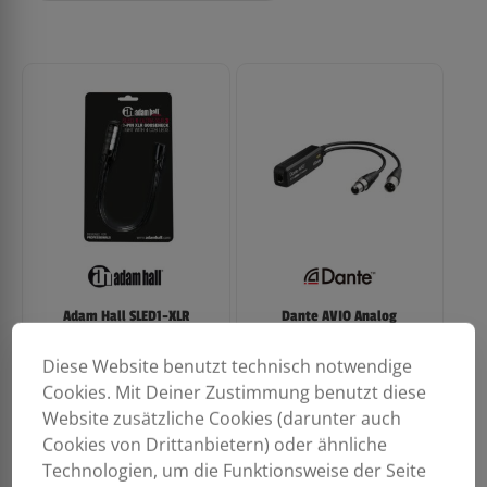
Adam Hall SLED1-XLR
Dante AVIO Analog
Schwanenhalsleuchte
Input Adapter 2×0
4LEDs
Diese Website benutzt technisch notwendige
288,00
€
19,80
€
Cookies. Mit Deiner Zustimmung benutzt diese
Website zusätzliche Cookies (darunter auch
Cookies von Drittanbietern) oder ähnliche
Technologien, um die Funktionsweise der Seite