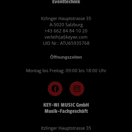
Eventtechnik
Itzlinger Hauptstrasse 35
A-5020 Salzburg
+43 662 84 84 10 20
verleih{at}keywi.com
UID Nr.: ATU65935768
Öffnungszeiten
Montag bis Freitag: 09:00 bis 18:00 Uhr
F
I
a
n
c
s
KEY-WI MUSIC GmbH
e
t
Musik-Fachgeschäft
b
a
o
g
o
r
Itzlinger Hauptstrasse 35