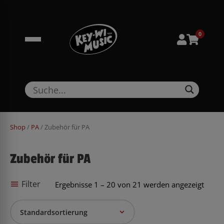
Zum
springen
Inhalt
springen
0
Shop
/
PA
/ Zubehör für PA
Zubehör für PA
Filter
Ergebnisse 1 – 20 von 21 werden angezeigt
Standardsortierung