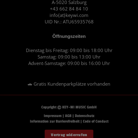
A-5020 Salzburg
k
a
+43 662 84 84 10
m
info{at}keywi.com
UID Nr.: ATU65935768
Öffnungszeiten
Dienstag bis Freitag: 09:00 bis 18:00 Uhr
Samstag: 09:00 bis 13:00 Uhr
Advent-Samstage: 09:00 bis 16:00 Uhr
🚗 Gratis Kundenparkplätze vorhanden
Copyright © KEY-WI MUSIC GmbH
Impressum
|
AGB
|
Datenschutz
Information zur Barrierefreiheit
|
Code of Conduct
Vertrag widerrufen