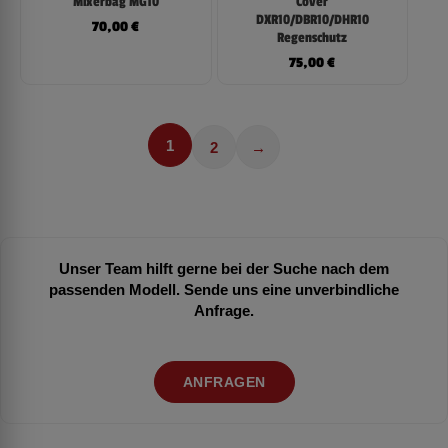
Mixerbag MG10
Cover
DXR10/DBR10/DHR10
70,00
€
Regenschutz
75,00
€
1
2
→
Unser Team hilft gerne bei der Suche nach dem
passenden Modell. Sende uns eine unverbindliche
Anfrage.
ANFRAGEN