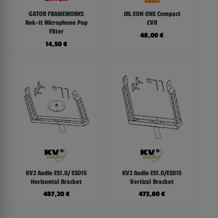
GATOR FRAMEWORKS
JBL EON ONE Compact
Rok-It Microphone Pop
CVR
Filter
48,00
€
14,50
€
KV2 Audio ES1.0/ ESD15
KV2 Audio ES1.0/ESD15
Horizontal Bracket
Vertical Bracket
487,20
€
472,80
€