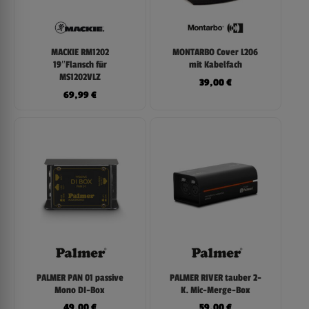
MACKIE RM1202
MONTARBO Cover L206
19″Flansch für
mit Kabelfach
MS1202VLZ
39,00
€
69,99
€
PALMER PAN 01 passive
PALMER RIVER tauber 2-
Mono DI-Box
K. Mic-Merge-Box
49,00
€
59,00
€