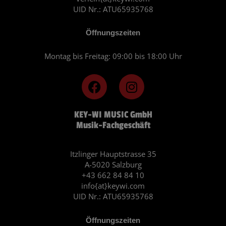
UID Nr.: ATU65935768
Öffnungszeiten
Montag bis Freitag: 09:00 bis 18:00 Uhr
F
I
a
n
c
s
KEY-WI MUSIC GmbH
e
t
Musik-Fachgeschäft
b
a
o
g
o
r
Itzlinger Hauptstrasse 35
A-5020 Salzburg
k
a
+43 662 84 84 10
m
info{at}keywi.com
UID Nr.: ATU65935768
Öffnungszeiten