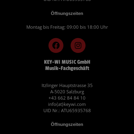
Öffnungszeiten
Montag bis Freitag: 09:00 bis 18:00 Uhr
F
I
a
n
c
s
KEY-WI MUSIC GmbH
e
t
Musik-Fachgeschäft
b
a
o
g
o
r
Itzlinger Hauptstrasse 35
A-5020 Salzburg
k
a
+43 662 84 84 10
m
info{at}keywi.com
UID Nr.: ATU65935768
Öffnungszeiten