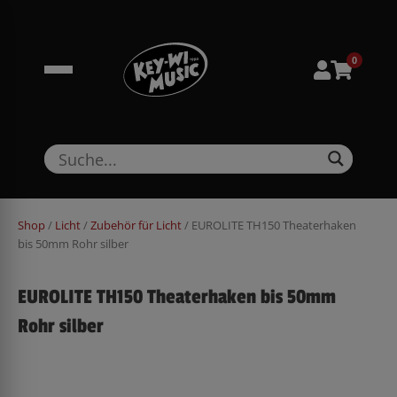
Zum
springen
Inhalt
springen
0
Shop
/
Licht
/
Zubehör für Licht
/ EUROLITE TH150 Theaterhaken
bis 50mm Rohr silber
EUROLITE TH150 Theaterhaken bis 50mm
Rohr silber