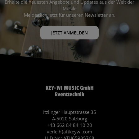
Erhalte die neuesten Angebote und Updates aus der Welt der
Musik!
Melde dich jetzt für unseren Newsletter an.
JETZT ANMELDEN
KEY-WI MUSIC GmbH
Eventtechnik
Itzlinger Hauptstrasse 35
A-5020 Salzburg
+43 662 84 84 10 20
verleih{at}keywi.com
UID Nr.: ATU65935768