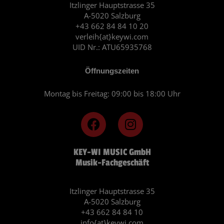
Itzlinger Hauptstrasse 35
A-5020 Salzburg
+43 662 84 84 10 20
verleih{at}keywi.com
UID Nr.: ATU65935768
Öffnungszeiten
Montag bis Freitag: 09:00 bis 18:00 Uhr
F
I
a
n
c
s
KEY-WI MUSIC GmbH
e
t
Musik-Fachgeschäft
b
a
o
g
o
r
Itzlinger Hauptstrasse 35
A-5020 Salzburg
k
a
+43 662 84 84 10
m
info{at}keywi.com