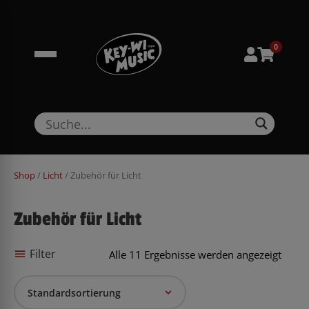
Zum
springen
Inhalt
springen
0
Shop
/
Licht
/ Zubehör für Licht
Zubehör für Licht
Filter
Alle 11 Ergebnisse werden angezeigt
Standardsortierung