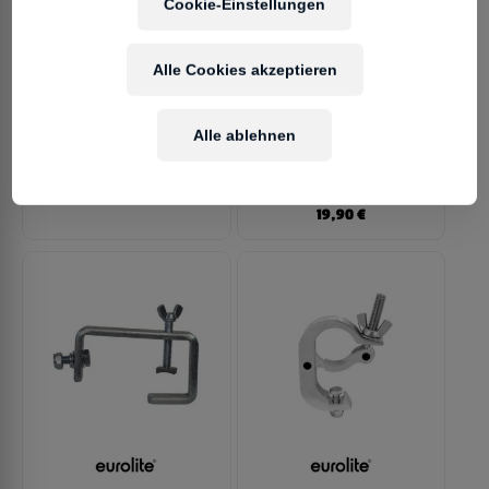
Cookie-Einstellungen
Alle Cookies akzeptieren
Alle ablehnen
EUROLITE TCH-50/20H C-
EUROLITE TH-250-S
HAKEN doppelt
Quick Lock Haken
Schwarz
7,90
€
19,90
€