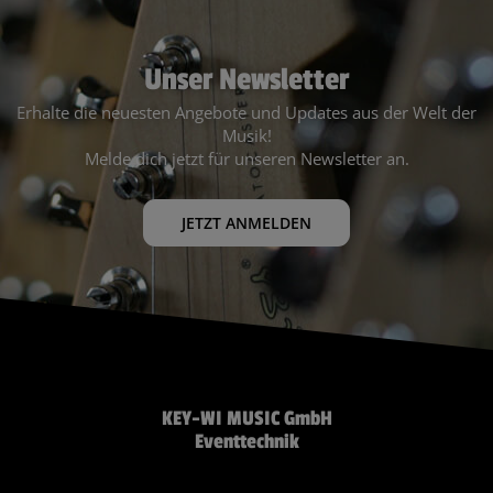
Unser Newsletter
Erhalte die neuesten Angebote und Updates aus der Welt der
Musik!
Melde dich jetzt für unseren Newsletter an.
JETZT ANMELDEN
KEY-WI MUSIC GmbH
Eventtechnik