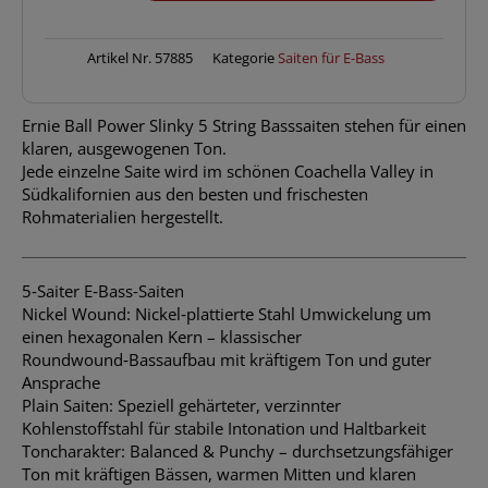
Power
Slinky
50-
Artikel Nr.
57885
Kategorie
Saiten für E-Bass
135
Menge
Ernie Ball Power Slinky 5 String Basssaiten stehen für einen
klaren, ausgewogenen Ton.
Jede einzelne Saite wird im schönen Coachella Valley in
Südkalifornien aus den besten und frischesten
Rohmaterialien hergestellt.
5‑Saiter E‑Bass‑Saiten
Nickel Wound: Nickel‑plattierte Stahl Umwickelung um
einen hexagonalen Kern – klassischer
Roundwound‑Bassaufbau mit kräftigem Ton und guter
Ansprache
Plain Saiten: Speziell gehärteter, verzinnter
Kohlenstoffstahl für stabile Intonation und Haltbarkeit
Toncharakter: Balanced & Punchy – durchsetzungsfähiger
Ton mit kräftigen Bässen, warmen Mitten und klaren