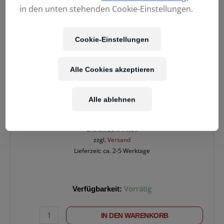
in den unten stehenden Cookie-Einstellungen.
Cookie-Einstellungen
Alle Cookies akzeptieren
33,90
€
Alle ablehnen
Enthält 20% MwSt.
zzgl.
Versand
Lieferzeit: ca. 2-5 Werktage
ERNIE
Verfügbarkeit:
Vorrätig
BALL
BASS
IN DEN WARENKORB
2821