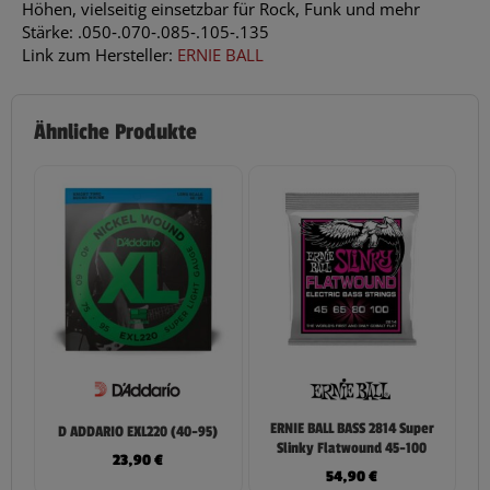
Höhen, vielseitig einsetzbar für Rock, Funk und mehr
Stärke: .050‑.070‑.085‑.105‑.135
Link zum Hersteller:
ERNIE BALL
Ähnliche Produkte
ERNIE BALL BASS 2814 Super
D ADDARIO EXL220 (40-95)
Slinky Flatwound 45-100
23,90
€
54,90
€