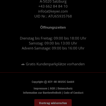
A-5020 Salzburg
k
a
+43 662 84 84 10
m
info{at}keywi.com
UID Nr.: ATU65935768
Öffnungszeiten
Dienstag bis Freitag: 09:00 bis 18:00 Uhr
Samstag: 09:00 bis 13:00 Uhr
Advent-Samstage: 09:00 bis 16:00 Uhr
🚗 Gratis Kundenparkplätze vorhanden
Copyright © KEY-WI MUSIC GmbH
Impressum
|
AGB
|
Datenschutz
Information zur Barrierefreiheit
|
Code of Conduct
Vertrag widerrufen