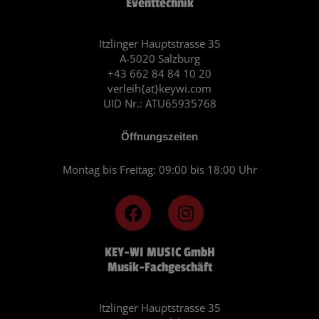
Eventtechnik
Itzlinger Hauptstrasse 35
A-5020 Salzburg
+43 662 84 84 10 20
verleih{at}keywi.com
UID Nr.: ATU65935768
Öffnungszeiten
Montag bis Freitag: 09:00 bis 18:00 Uhr
F
I
a
n
c
s
KEY-WI MUSIC GmbH
e
t
Musik-Fachgeschäft
b
a
o
g
o
r
Itzlinger Hauptstrasse 35