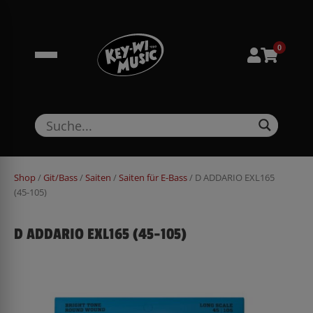
Zum
springen
Inhalt
springen
0
Shop
/
Git/Bass
/
Saiten
/
Saiten für E-Bass
/ D ADDARIO EXL165
(45-105)
D ADDARIO EXL165 (45-105)