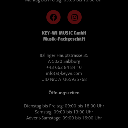
F
I
a
n
c
s
KEY-WI MUSIC GmbH
e
t
Musik-Fachgeschäft
b
a
o
g
o
r
Itzlinger Hauptstrasse 35
A-5020 Salzburg
k
a
+43 662 84 84 10
m
info{at}keywi.com
UID Nr.: ATU65935768
Öffnungszeiten
Dienstag bis Freitag: 09:00 bis 18:00 Uhr
Samstag: 09:00 bis 13:00 Uhr
Advent-Samstage: 09:00 bis 16:00 Uhr