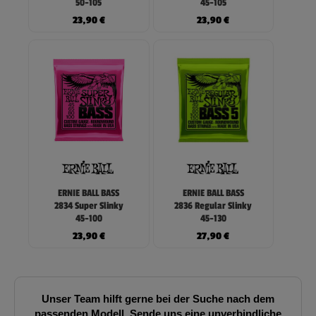
50-105
45-105
23,90
€
23,90
€
ERNIE BALL BASS
ERNIE BALL BASS
2834 Super Slinky
2836 Regular Slinky
45-100
45-130
23,90
€
27,90
€
Unser Team hilft gerne bei der Suche nach dem
passenden Modell. Sende uns eine unverbindliche