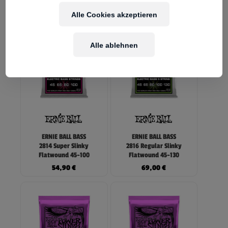
25,90
€
25,90
€
Alle Cookies akzeptieren
Alle ablehnen
ERNIE BALL BASS
ERNIE BALL BASS
2814 Super Slinky
2816 Regular Slinky
Flatwound 45-100
Flatwound 45-130
54,90
€
69,00
€