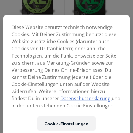
Diese Website benutzt technisch notwendige
Cookies. Mit Deiner Zustimmung benutzt diese
D ADDARIO EXL165
D ADDARIO EXL220
Website zusätzliche Cookies (darunter auch
(45-105)
(40-95)
Cookies von Drittanbietern) oder ähnliche
25,90
€
23,90
€
Technologien, um die Funktionsweise der Seite
zu sichern, aus Marketing-Gründen sowie zur
Verbesserung Deines Online-Erlebnisses. Du
kannst Deine Zustimmung jederzeit über die
Cookie-Einstellungen unten auf der Website
widerrufen. Weitere Informationen hierzu
findest Du in unserer
Datenschutzerklärung
und
in den unten stehenden Cookie-Einstellungen.
D ADDARIO EXL230
D ADDARIO Super
Cookie-Einstellungen
(55-110)
Long Scale EXL165-SL
(45-105)