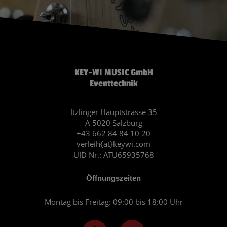
KEY-WI MUSIC GmbH
Eventtechnik
Itzlinger Hauptstrasse 35
A-5020 Salzburg
+43 662 84 84 10 20
verleih{at}keywi.com
UID Nr.: ATU65935768
Öffnungszeiten
Montag bis Freitag: 09:00 bis 18:00 Uhr
F
I