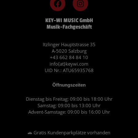
a
n
c
s
KEY-WI MUSIC GmbH
e
t
Musik-Fachgeschäft
b
a
o
g
o
r
Itzlinger Hauptstrasse 35
A-5020 Salzburg
k
a
+43 662 84 84 10
m
info{at}keywi.com
UID Nr.: ATU65935768
Öffnungszeiten
Dienstag bis Freitag: 09:00 bis 18:00 Uhr
Samstag: 09:00 bis 13:00 Uhr
Advent-Samstage: 09:00 bis 16:00 Uhr
🚗 Gratis Kundenparkplätze vorhanden