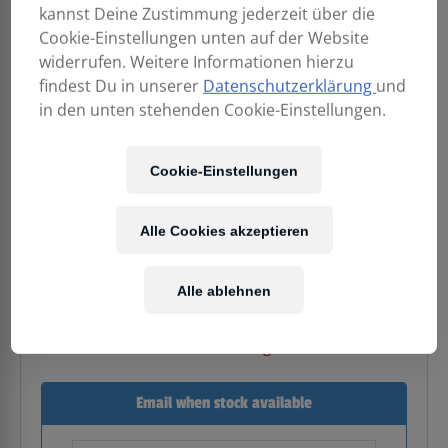
kannst Deine Zustimmung jederzeit über die
Cookie-Einstellungen unten auf der Website
widerrufen. Weitere Informationen hierzu
findest Du in unserer
Datenschutzerklärung
und
in den unten stehenden Cookie-Einstellungen.
Cookie-Einstellungen
1.299,00
€
Alle Cookies akzeptieren
Enthält 20% MwSt.
zzgl.
Versand
Alle ablehnen
Nicht vorrätig
Email when stock available