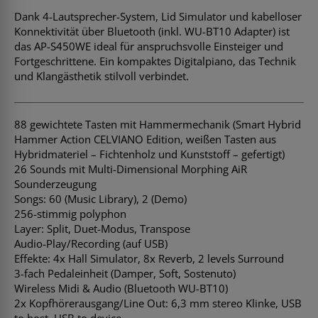
Dank 4-Lautsprecher-System, Lid Simulator und kabelloser
Konnektivität über Bluetooth (inkl. WU-BT10 Adapter) ist
das AP-S450WE ideal für anspruchsvolle Einsteiger und
Fortgeschrittene. Ein kompaktes Digitalpiano, das Technik
und Klangästhetik stilvoll verbindet.
88 gewichtete Tasten mit Hammermechanik (Smart Hybrid
Hammer Action CELVIANO Edition, weißen Tasten aus
Hybridmateriel – Fichtenholz und Kunststoff – gefertigt)
26 Sounds mit Multi-Dimensional Morphing AiR
Sounderzeugung
Songs: 60 (Music Library), 2 (Demo)
256-stimmig polyphon
Layer: Split, Duet-Modus, Transpose
Audio-Play/Recording (auf USB)
Effekte: 4x Hall Simulator, 8x Reverb, 2 levels Surround
3-fach Pedaleinheit (Damper, Soft, Sostenuto)
Wireless Midi & Audio (Bluetooth WU-BT10)
2x Kopfhörerausgang/Line Out: 6,3 mm stereo Klinke, USB
to host, USB to device