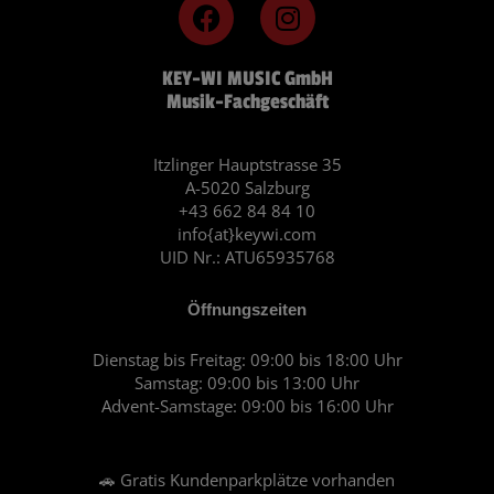
F
I
a
n
c
s
KEY-WI MUSIC GmbH
e
t
Musik-Fachgeschäft
b
a
o
g
o
r
Itzlinger Hauptstrasse 35
A-5020 Salzburg
k
a
+43 662 84 84 10
m
info{at}keywi.com
UID Nr.: ATU65935768
Öffnungszeiten
Dienstag bis Freitag: 09:00 bis 18:00 Uhr
Samstag: 09:00 bis 13:00 Uhr
Advent-Samstage: 09:00 bis 16:00 Uhr
🚗 Gratis Kundenparkplätze vorhanden