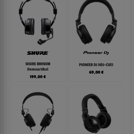
SHURE BRH50M
PIONEER DJ HDJ-CUE1
Demoartikel
69,00
€
199,00
€