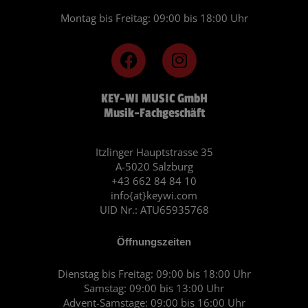
Montag bis Freitag: 09:00 bis 18:00 Uhr
F
I
a
n
c
s
KEY-WI MUSIC GmbH
e
t
Musik-Fachgeschäft
b
a
o
g
o
r
Itzlinger Hauptstrasse 35
A-5020 Salzburg
k
a
+43 662 84 84 10
m
info{at}keywi.com
UID Nr.: ATU65935768
Öffnungszeiten
Dienstag bis Freitag: 09:00 bis 18:00 Uhr
Samstag: 09:00 bis 13:00 Uhr
Advent-Samstage: 09:00 bis 16:00 Uhr