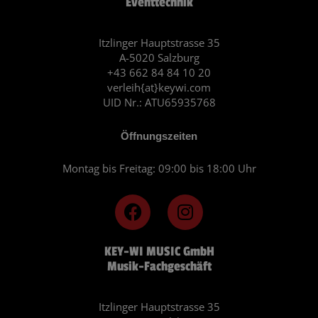
Eventtechnik
Itzlinger Hauptstrasse 35
A-5020 Salzburg
+43 662 84 84 10 20
verleih{at}keywi.com
UID Nr.: ATU65935768
Öffnungszeiten
Montag bis Freitag: 09:00 bis 18:00 Uhr
F
I
a
n
c
s
KEY-WI MUSIC GmbH
e
t
Musik-Fachgeschäft
b
a
o
g
o
r
Itzlinger Hauptstrasse 35