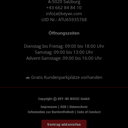
A-5020 Salzburg
k
a
+43 662 84 84 10
m
info{at}keywi.com
UID Nr.: ATU65935768
Öffnungszeiten
Dienstag bis Freitag: 09:00 bis 18:00 Uhr
Samstag: 09:00 bis 13:00 Uhr
Advent-Samstage: 09:00 bis 16:00 Uhr
🚗 Gratis Kundenparkplätze vorhanden
Copyright © KEY-WI MUSIC GmbH
Impressum
|
AGB
|
Datenschutz
Information zur Barrierefreiheit
|
Code of Conduct
Vertrag widerrufen