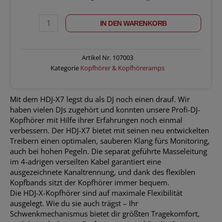
DJ
HDJ-
IN DEN WARENKORB
X7-
K
Menge
Artikel Nr.
107003
Kategorie
Kopfhörer & Kopfhöreramps
Mit dem HDJ-X7 legst du als DJ noch einen drauf. Wir
haben vielen DJs zugehört und konnten unsere Profi-DJ-
Kopfhörer mit Hilfe ihrer Erfahrungen noch einmal
verbessern. Der HDJ-X7 bietet mit seinen neu entwickelten
Treibern einen optimalen, sauberen Klang fürs Monitoring,
auch bei hohen Pegeln. Die separat geführte Masseleitung
im 4-adrigen verseilten Kabel garantiert eine
ausgezeichnete Kanaltrennung, und dank des flexiblen
Kopfbands sitzt der Kopfhörer immer bequem.
Die HDJ-X-Kopfhörer sind auf maximale Flexibilität
ausgelegt. Wie du sie auch trägst – Ihr
Schwenkmechanismus bietet dir größten Tragekomfort,