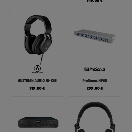
149,00
€
AUSTRIAN AUDIO Hi-X65
PreSonus HP60
319,00
€
299,00
€