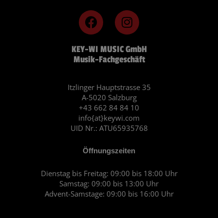
F
I
a
n
c
s
KEY-WI MUSIC GmbH
e
t
Musik-Fachgeschäft
b
a
o
g
o
r
Itzlinger Hauptstrasse 35
A-5020 Salzburg
k
a
+43 662 84 84 10
m
info{at}keywi.com
UID Nr.: ATU65935768
Öffnungszeiten
Dienstag bis Freitag: 09:00 bis 18:00 Uhr
Samstag: 09:00 bis 13:00 Uhr
Advent-Samstage: 09:00 bis 16:00 Uhr