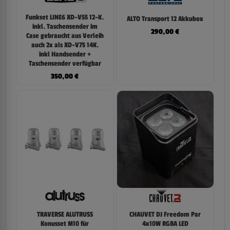
Funkset LINE6 XD-V55 12-K.
ALTO Transport 12 Akkubox
inkl. Taschensender im
290,00
€
Case gebraucht aus Verleih
auch 2x als XD-V75 14K.
inkl Handsender +
Taschensender verfügbar
350,00
€
TRAVERSE ALUTRUSS
CHAUVET DJ Freedom Par
Konusset M10 für
4x10W RGBA LED