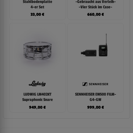
Stahlbodenplatte
-Gebraucht aus Verleih-
4-er Set
-Vier Stück im Case-
33,00
€
660,00
€
LUDWIG LM402KT
SENNHEISER EW500 FILM-
Supraphonic Snare
G4-GW
949,00
€
999,00
€