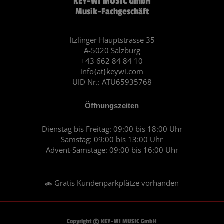
KEY-WI MUSIC GmbH
e
t
Musik-Fachgeschäft
b
a
o
g
o
r
Itzlinger Hauptstrasse 35
A-5020 Salzburg
k
a
+43 662 84 84 10
m
info{at}keywi.com
UID Nr.: ATU65935768
Öffnungszeiten
Dienstag bis Freitag: 09:00 bis 18:00 Uhr
Samstag: 09:00 bis 13:00 Uhr
Advent-Samstage: 09:00 bis 16:00 Uhr
🚗 Gratis Kundenparkplätze vorhanden
Copyright © KEY-WI MUSIC GmbH