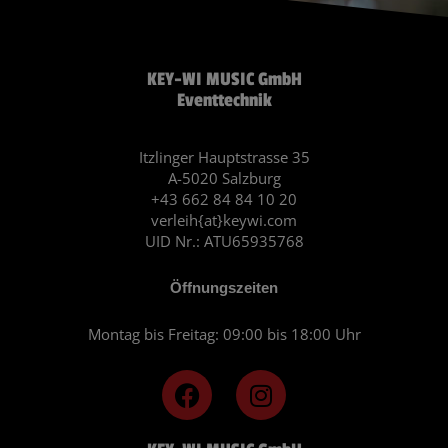
KEY-WI MUSIC GmbH
Eventtechnik
Itzlinger Hauptstrasse 35
A-5020 Salzburg
+43 662 84 84 10 20
verleih{at}keywi.com
UID Nr.: ATU65935768
Öffnungszeiten
Montag bis Freitag: 09:00 bis 18:00 Uhr
F
I
a
n
c
s