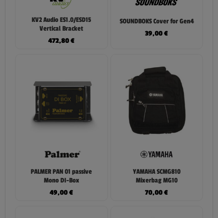
KV2 Audio ES1.0/ESD15
SOUNDBOKS Cover for Gen4
Vertical Bracket
39,00
€
472,80
€
PALMER PAN 01 passive
YAMAHA SCMG810
Mono DI-Box
Mixerbag MG10
49,00
€
70,00
€