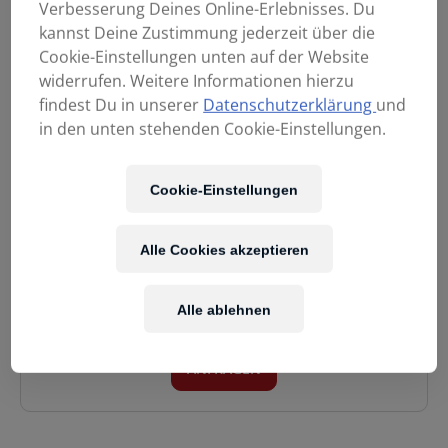
Verbesserung Deines Online-Erlebnisses. Du
kannst Deine Zustimmung jederzeit über die
Cookie-Einstellungen unten auf der Website
widerrufen. Weitere Informationen hierzu
findest Du in unserer
Datenschutzerklärung
und
SIOP M SD2 Classic
SIOP HI SD6 Passion
in den unten stehenden Cookie-Einstellungen.
Maple
15,90
€
13,90
€
Cookie-Einstellungen
Alle Cookies akzeptieren
Unser Team hilft gerne bei der Suche nach dem
passenden Modell. Sende uns eine unverbindliche
Anfrage.
Alle ablehnen
ANFRAGEN