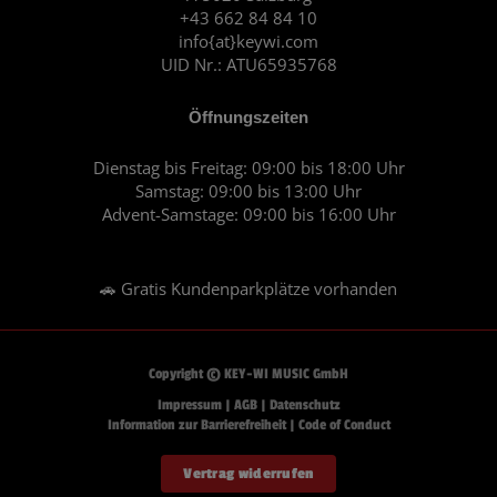
k
a
+43 662 84 84 10
m
info{at}keywi.com
UID Nr.: ATU65935768
Öffnungszeiten
Dienstag bis Freitag: 09:00 bis 18:00 Uhr
Samstag: 09:00 bis 13:00 Uhr
Advent-Samstage: 09:00 bis 16:00 Uhr
🚗 Gratis Kundenparkplätze vorhanden
Copyright © KEY-WI MUSIC GmbH
Impressum
|
AGB
|
Datenschutz
Information zur Barrierefreiheit
|
Code of Conduct
Vertrag widerrufen