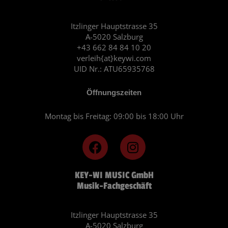
Itzlinger Hauptstrasse 35
A-5020 Salzburg
+43 662 84 84 10 20
verleih{at}keywi.com
UID Nr.: ATU65935768
Öffnungszeiten
Montag bis Freitag: 09:00 bis 18:00 Uhr
F
I
a
n
c
s
KEY-WI MUSIC GmbH
e
t
Musik-Fachgeschäft
b
a
o
g
o
r
Itzlinger Hauptstrasse 35
A-5020 Salzburg