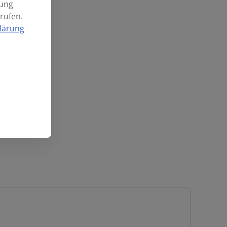
mung
rufen.
lärung