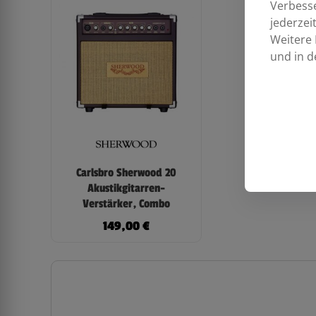
Verbess
jederzei
Weitere 
und in d
Carlsbro Sherwood 20
Akustikgitarren-
Verstärker, Combo
149,00
€