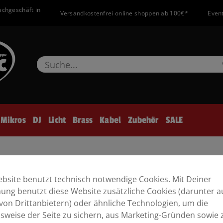
achgeschäft in
Versandkostenfrei online shoppen ab 100€*
Event
Mikros
DJ
Licht
Brass
Kabel
Zubehör
SALE
bsite benutzt technisch notwendige Cookies. Mit Deiner
ng benutzt diese Website zusätzliche Cookies (darunter a
von Drittanbietern) oder ähnliche Technologien, um die
sweise der Seite zu sichern, aus Marketing-Gründen sowie 