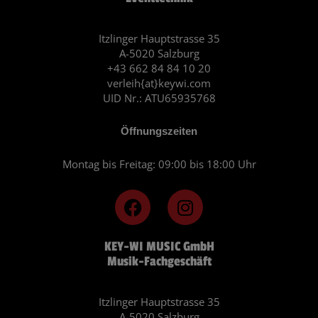
Itzlinger Hauptstrasse 35
A-5020 Salzburg
+43 662 84 84 10 20
verleih{at}keywi.com
UID Nr.: ATU65935768
Öffnungszeiten
Montag bis Freitag: 09:00 bis 18:00 Uhr
F
I
a
n
c
s
KEY-WI MUSIC GmbH
e
t
Musik-Fachgeschäft
b
a
o
g
o
r
Itzlinger Hauptstrasse 35
A-5020 Salzburg