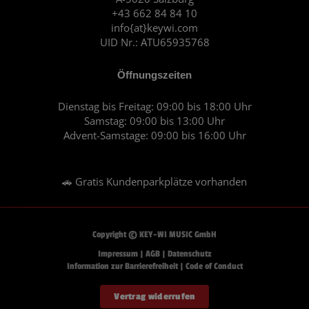
k
a
+43 662 84 84 10
m
info{at}keywi.com
UID Nr.: ATU65935768
Öffnungszeiten
Dienstag bis Freitag: 09:00 bis 18:00 Uhr
Samstag: 09:00 bis 13:00 Uhr
Advent-Samstage: 09:00 bis 16:00 Uhr
🚗 Gratis Kundenparkplätze vorhanden
Copyright © KEY-WI MUSIC GmbH
Impressum
|
AGB
|
Datenschutz
Information zur Barrierefreiheit
|
Code of Conduct
Vertrag widerrufen