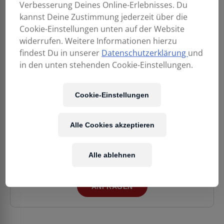
Verbesserung Deines Online-Erlebnisses. Du
kannst Deine Zustimmung jederzeit über die
Cookie-Einstellungen unten auf der Website
widerrufen. Weitere Informationen hierzu
findest Du in unserer
Datenschutzerklärung
und
in den unten stehenden Cookie-Einstellungen.
LEHLE SUNDAY
LEHLE DUAL SGoS
DRIVER SW II
249,00
€
199,00
€
Cookie-Einstellungen
Alle Cookies akzeptieren
Unser Team hilft gerne bei der Suche nach dem
passenden Modell. Sende uns eine unverbindliche
Anfrage.
Alle ablehnen
ANFRAGEN