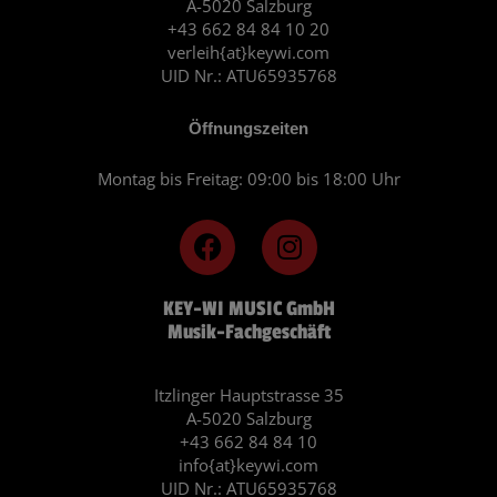
A-5020 Salzburg
+43 662 84 84 10 20
verleih{at}keywi.com
UID Nr.: ATU65935768
Öffnungszeiten
Montag bis Freitag: 09:00 bis 18:00 Uhr
F
I
a
n
c
s
KEY-WI MUSIC GmbH
e
t
Musik-Fachgeschäft
b
a
o
g
o
r
Itzlinger Hauptstrasse 35
A-5020 Salzburg
k
a
+43 662 84 84 10
m
info{at}keywi.com
UID Nr.: ATU65935768