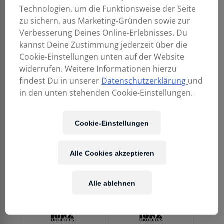
Technologien, um die Funktionsweise der Seite
zu sichern, aus Marketing-Gründen sowie zur
Verbesserung Deines Online-Erlebnisses. Du
kannst Deine Zustimmung jederzeit über die
Cookie-Einstellungen unten auf der Website
IONA BY LARRIVEE
IONA BY LARRIVEE
widerrufen. Weitere Informationen hierzu
LU-04 Sopran
LU-06 Tenor
findest Du in unserer
Datenschutzerklärung
und
Ukulele
Ukulele Ebenholz
Fichte/Exotic
in den unten stehenden Cookie-Einstellungen.
309,00
€
Mahagoni
189,00
€
Cookie-Einstellungen
Alle Cookies akzeptieren
Alle ablehnen