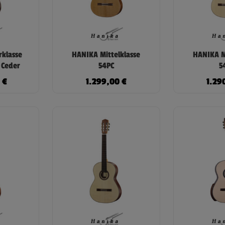
rklasse
HANIKA Mittelklasse
HANIKA M
 Ceder
54PC
5
0
€
1.299,00
€
1.29