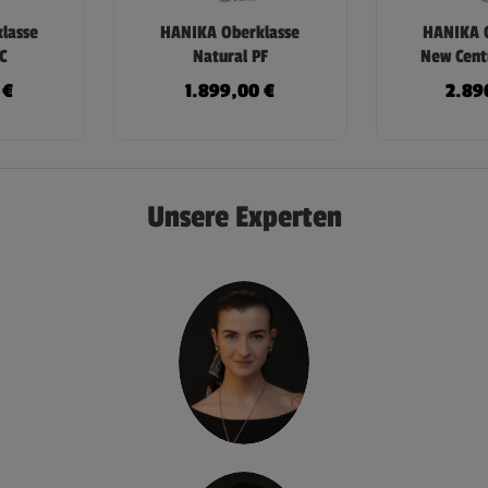
lasse
HANIKA Oberklasse
HANIKA O
C
Natural PF
New Cent
0
€
1.899,00
€
2.89
Unsere Experten