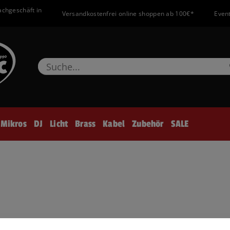
achgeschäft in
Versandkostenfrei online shoppen ab 100€*
Event
Mikros
DJ
Licht
Brass
Kabel
Zubehör
SALE