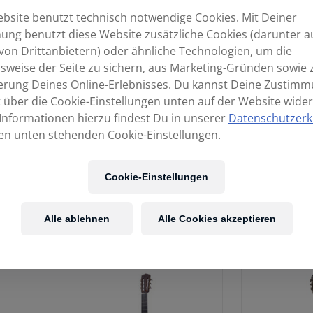
bsite benutzt technisch notwendige Cookies. Mit Deiner
ng benutzt diese Website zusätzliche Cookies (darunter a
von Drittanbietern) oder ähnliche Technologien, um die
sweise der Seite zu sichern, aus Marketing-Gründen sowie 
erung Deines Online-Erlebnisses. Du kannst Deine Zustim
t über die Cookie-Einstellungen unten auf der Website wider
Informationen hierzu findest Du in unserer
Datenschutzerk
en unten stehenden Cookie-Einstellungen.
lasse
HANIKA Basisklasse
HANIKA B
Cookie-Einstellungen
ur
50TBF
50T
l 50mm
Tonab
1.099,00
€
Alle ablehnen
Alle Cookies akzeptieren
0
€
1.99