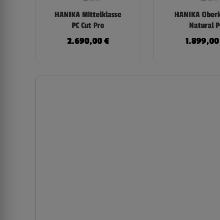
HANIKA Mittelklasse
HANIKA Oberk
PC Cut Pro
Natural P
2.690,00
€
1.899,0