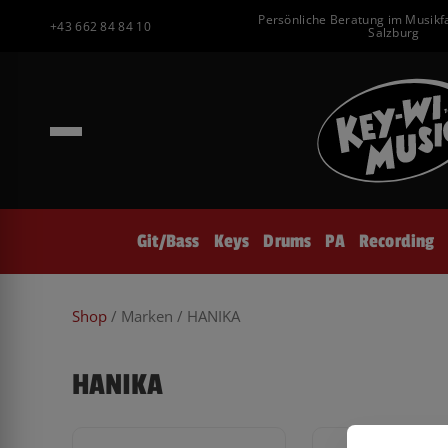
Inhalt
Zum
Persönliche Beratung im Musikf
springen
+43 662 84 84 10
Inhalt
Salzburg
springen
Git/Bass
Keys
Drums
PA
Recording
Shop
/ Marken / HANIKA
HANIKA