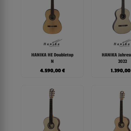
HANIKA HE Doubletop
HANIKA Jahres
N
2022
4.590,00
€
1.390,0