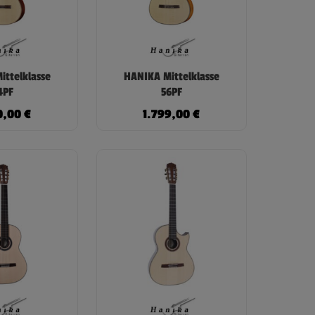
ittelklasse
HANIKA Mittelklasse
4PF
56PF
0,00
€
1.799,00
€