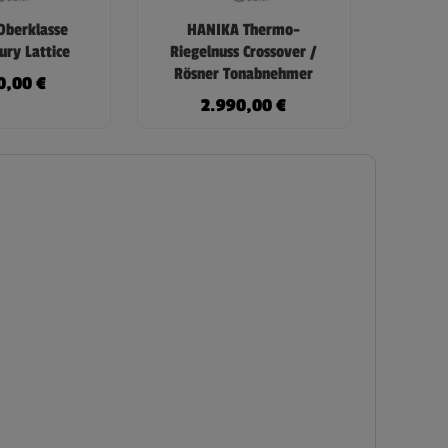
berklasse
HANIKA Thermo-
ury Lattice
Riegelnuss Crossover /
Rösner Tonabnehmer
0,00
€
2.990,00
€