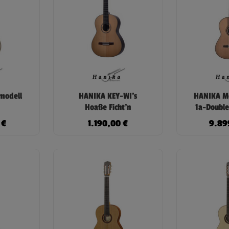
modell
HANIKA KEY-WI’s
HANIKA Me
Hoaße Ficht’n
1a-Double
0
€
1.190,00
€
9.89