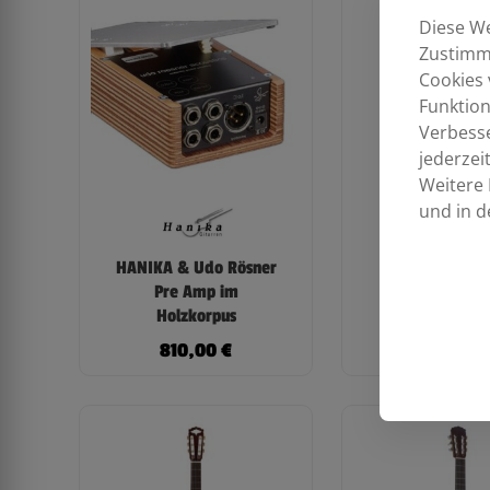
Diese We
Zustimmu
Cookies 
Funktion
Verbess
jederzei
Weitere 
und in d
HANIKA & Udo Rösner
HANIKA Basisk
Pre Amp im
50PC Mens
Holzkorpus
630mm/Satte
810,00
€
1.249,0