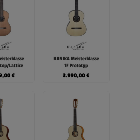
isterklasse
HANIKA Meisterklasse
top/Lattice
1F Prototyp
9,00
€
3.990,00
€