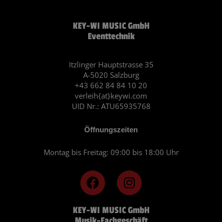
KEY-WI MUSIC GmbH
Eventtechnik
Itzlinger Hauptstrasse 35
A-5020 Salzburg
+43 662 84 84 10 20
verleih{at}keywi.com
UID Nr.: ATU65935768
Öffnungszeiten
Montag bis Freitag: 09:00 bis 18:00 Uhr
F
I
a
n
c
s
KEY-WI MUSIC GmbH
e
t
Musik-Fachgeschäft