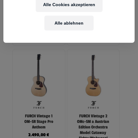
Alle Cookies akzeptieren
FURCH Blue Plus
FURCH Grand Nylon
OMc-SR a SB
GNc 2-SW 45mm
Austrian Edition
Fichte/Walnuss
Orchestra Model
Alle ablehnen
1.790,00
€
Cutaway
Fichte/Palisander
2.279,00
€
FURCH Vintage 1
FURCH Vintage 2
OM-SR Stage Pro
OMc-SM a Austrian
Anthem
Edition Orchestra
Model Cutaway
2.490,00
€