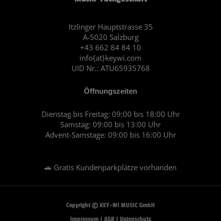
b
a
o
g
o
r
Itzlinger Hauptstrasse 35
A-5020 Salzburg
k
a
+43 662 84 84 10
m
info{at}keywi.com
UID Nr.: ATU65935768
Öffnungszeiten
Dienstag bis Freitag: 09:00 bis 18:00 Uhr
Samstag: 09:00 bis 13:00 Uhr
Advent-Samstage: 09:00 bis 16:00 Uhr
🚗 Gratis Kundenparkplätze vorhanden
Copyright © KEY-WI MUSIC GmbH
Impressum
|
AGB
|
Datenschutz