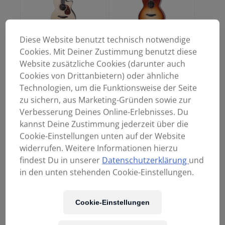
Diese Website benutzt technisch notwendige
Cookies. Mit Deiner Zustimmung benutzt diese
FURCH Blue OMc-SR
FURCH Blue Plus Gc-
Website zusätzliche Cookies (darunter auch
a Austrian Edition
SW SB Grand
Cookies von Drittanbietern) oder ähnliche
Orchestra Model
Auditorium Cutaway
Technologien, um die Funktionsweise der Seite
Cutaway
Sunburst
Fichte/Rosewood
Fichte/Walnuss
zu sichern, aus Marketing-Gründen sowie zur
Verbesserung Deines Online-Erlebnisses. Du
1.949,00
€
1.799,00
€
kannst Deine Zustimmung jederzeit über die
Cookie-Einstellungen unten auf der Website
widerrufen. Weitere Informationen hierzu
findest Du in unserer
Datenschutzerklärung
und
in den unten stehenden Cookie-Einstellungen.
Cookie-Einstellungen