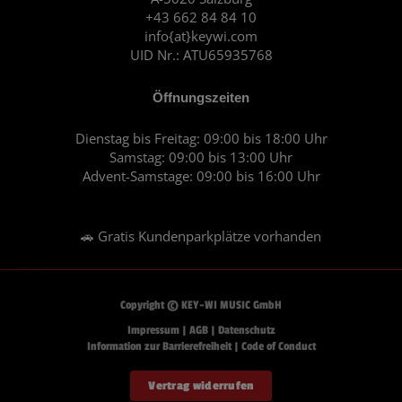
k
a
+43 662 84 84 10
m
info{at}keywi.com
UID Nr.: ATU65935768
Öffnungszeiten
Dienstag bis Freitag: 09:00 bis 18:00 Uhr
Samstag: 09:00 bis 13:00 Uhr
Advent-Samstage: 09:00 bis 16:00 Uhr
🚗 Gratis Kundenparkplätze vorhanden
Copyright © KEY-WI MUSIC GmbH
Impressum
|
AGB
|
Datenschutz
Information zur Barrierefreiheit
|
Code of Conduct
Vertrag widerrufen