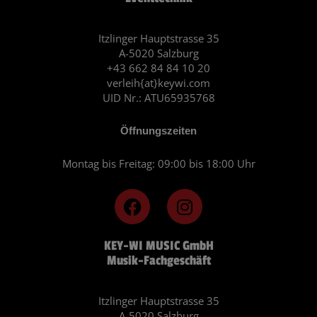
Itzlinger Hauptstrasse 35
A-5020 Salzburg
+43 662 84 84 10 20
verleih{at}keywi.com
UID Nr.: ATU65935768
Öffnungszeiten
Montag bis Freitag: 09:00 bis 18:00 Uhr
F
I
a
n
c
s
KEY-WI MUSIC GmbH
e
t
Musik-Fachgeschäft
b
a
o
g
o
r
Itzlinger Hauptstrasse 35
A-5020 Salzburg