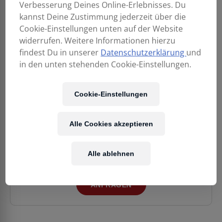
Verbesserung Deines Online-Erlebnisses. Du
kannst Deine Zustimmung jederzeit über die
Cookie-Einstellungen unten auf der Website
widerrufen. Weitere Informationen hierzu
findest Du in unserer
Datenschutzerklärung
und
in den unten stehenden Cookie-Einstellungen.
EFNOTE PRO 501
Traditional Set
5.888,00
€
Cookie-Einstellungen
Alle Cookies akzeptieren
Unser Team hilft gerne bei der Suche nach dem
passenden Modell. Sende uns eine unverbindliche
Anfrage.
Alle ablehnen
ANFRAGEN