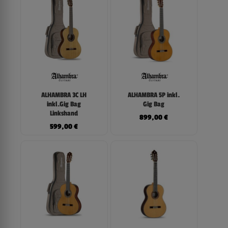
ALHAMBRA 3C LH
ALHAMBRA 5P inkl.
inkl.Gig Bag
Gig Bag
Linkshand
899,00
€
599,00
€