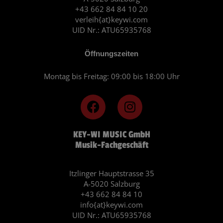
+43 662 84 84 10 20
verleih{at}keywi.com
UID Nr.: ATU65935768
Öffnungszeiten
Montag bis Freitag: 09:00 bis 18:00 Uhr
F
I
a
n
c
s
KEY-WI MUSIC GmbH
e
t
Musik-Fachgeschäft
b
a
o
g
o
r
Itzlinger Hauptstrasse 35
A-5020 Salzburg
k
a
+43 662 84 84 10
m
info{at}keywi.com
UID Nr.: ATU65935768