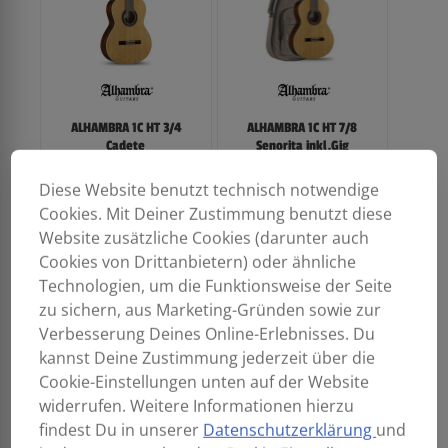
ALHAMBRA 1C HT 3/4
ALHAMBRA 1C HT 7/8
Cadete
Senorita inkl.Gig
Kindergitarre
Bag
inkl.Gig Bag
Diese Website benutzt technisch notwendige
389,00
€
389,00
€
Cookies. Mit Deiner Zustimmung benutzt diese
Website zusätzliche Cookies (darunter auch
Cookies von Drittanbietern) oder ähnliche
Technologien, um die Funktionsweise der Seite
zu sichern, aus Marketing-Gründen sowie zur
Verbesserung Deines Online-Erlebnisses. Du
kannst Deine Zustimmung jederzeit über die
Cookie-Einstellungen unten auf der Website
widerrufen. Weitere Informationen hierzu
findest Du in unserer
Datenschutzerklärung
und