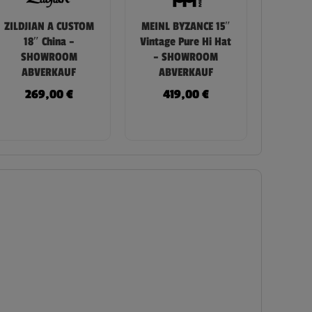
ZILDJIAN A CUSTOM
MEINL BYZANCE 15″
18″ China –
Vintage Pure Hi Hat
SHOWROOM
– SHOWROOM
ABVERKAUF
ABVERKAUF
269,00
€
419,00
€