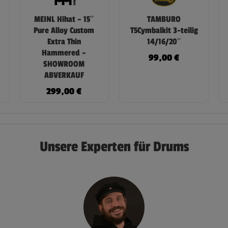
MEINL Hihat – 15″
TAMBURO
Pure Alloy Custom
T5Cymbalkit 3-teilig
Extra Thin
14/16/20″
Hammered –
99,00
€
SHOWROOM
ABVERKAUF
299,00
€
Unsere Experten für Drums