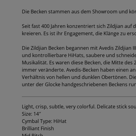
Die Becken stammen aus dem Showroom und können
Seit fast 400 Jahren konzentriert sich Zildjian a
kreieren. Es ist ihr Engagement, die Klänge zu ers
Die Zildjian Becken begannen mit Avedis Zildjian I
und kontrollierbare HiHats, saubere und schneid
Musikalität. Es waren diese Becken, die Mitte des 2
immer veränderte. Avedis-Becken haben einen and
Verhältnis von hellen und dunklen Obertönen. Die
unter der Glocke handgeschriebenen Beckens run
Light, crisp, subtle, very colorful. Delicate stick so
Size: 14″
Cymbal Type: HiHat
Brilliant Finish
Mid Pitch