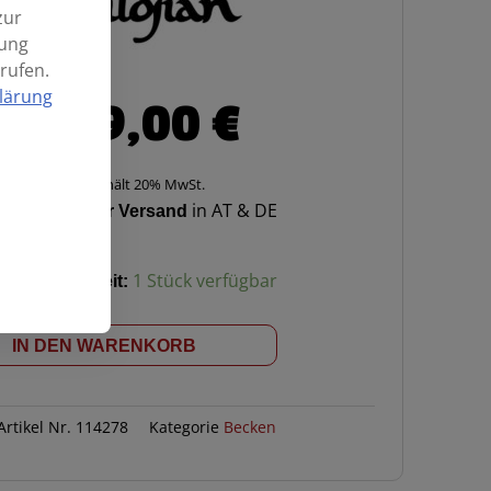
zur
mung
rufen.
lärung
329,00
€
Enthält 20% MwSt.
Kostenloser Versand
in AT & DE
Verfügbarkeit:
1 Stück verfügbar
IN DEN WARENKORB
Artikel Nr.
114278
Kategorie
Becken
OM