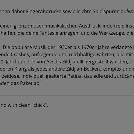
ABVERKA
 daher Fingerabdrücke sowie leichte Spielspuren aufweise
Menge
uf deinen grenzenlosen musikalischen Ausdruck, indem sie I
chaffen, die deine Fantasie anregen, und die Werkzeuge, die 
II. Die populäre Musik der 1930er bis 1970er Jahre verlangt
ende Crashes, aufregende und reichhaltige Fahrten, alle m
0. Jahrhunderts von Avedis Zildjian III hergestellt wurden, di
eren Klang als jedes andere Zildjian-Becken, komplex und
 zeitlose, individuell gealterte Patina, das edle und zurü
den das Paket ab.
und with clean “chick”.