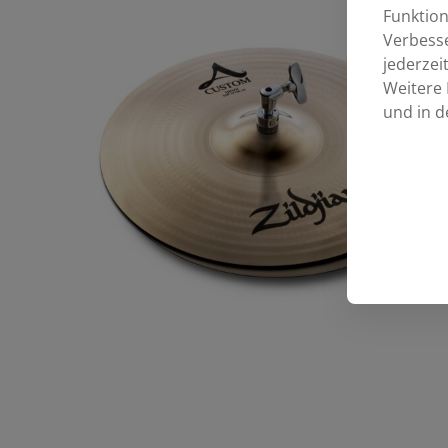
Funktion
Verbess
jederzei
Weitere 
und in d