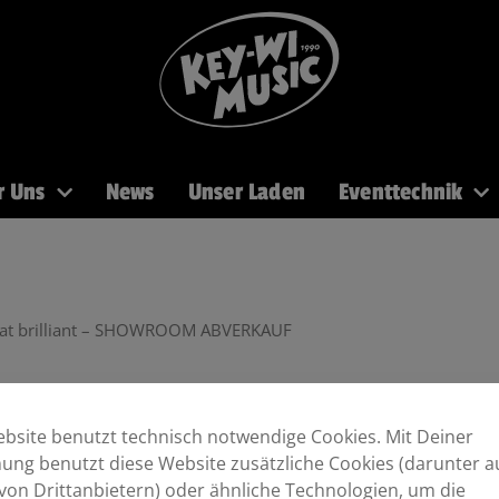
r Uns
News
Unser Laden
Eventtechnik
PA
Recording
Mikros
DJ
Licht
Brass
Hat brilliant – SHOWROOM ABVERKAUF
ant – SHOWROOM ABVERKAUF
bsite benutzt technisch notwendige Cookies. Mit Deiner
ng benutzt diese Website zusätzliche Cookies (darunter a
von Drittanbietern) oder ähnliche Technologien, um die