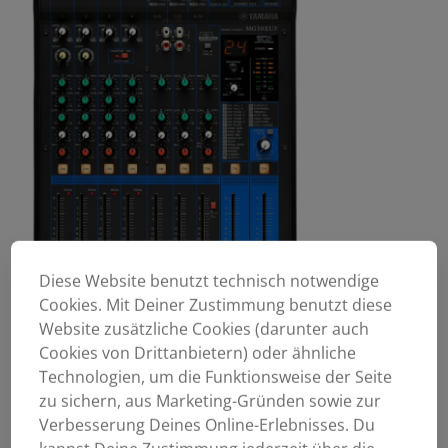
Diese Website benutzt technisch notwendige
Cookies. Mit Deiner Zustimmung benutzt diese
Website zusätzliche Cookies (darunter auch
Cookies von Drittanbietern) oder ähnliche
Technologien, um die Funktionsweise der Seite
zu sichern, aus Marketing-Gründen sowie zur
Verbesserung Deines Online-Erlebnisses. Du