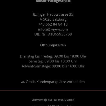
Musik-Fachgeschäft
b
a
o
g
o
r
Itzlinger Hauptstrasse 35
A-5020 Salzburg
k
a
+43 662 84 84 10
m
info{at}keywi.com
UID Nr.: ATU65935768
Öffnungszeiten
Dienstag bis Freitag: 09:00 bis 18:00 Uhr
Samstag: 09:00 bis 13:00 Uhr
Advent-Samstage: 09:00 bis 16:00 Uhr
🚗 Gratis Kundenparkplätze vorhanden
Copyright © KEY-WI MUSIC GmbH