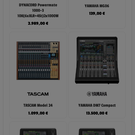
DYNACORD Powermate
YAMAHA MG06
1000-3
139,00
€
10K(6xXLR+4St)2x1000W
2.989,00
€
TASCAM Model 24
YAMAHA DM7 Compact
1.099,00
€
13.500,00
€