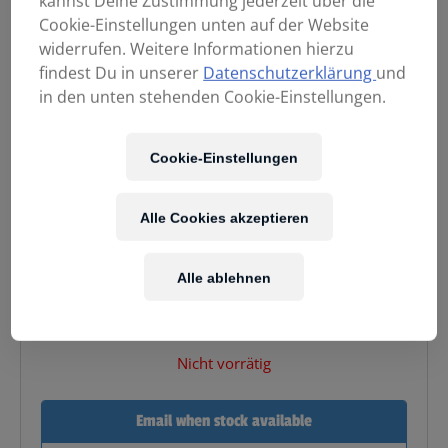
kannst Deine Zustimmung jederzeit über die
Cookie-Einstellungen unten auf der Website
widerrufen. Weitere Informationen hierzu
findest Du in unserer
Datenschutzerklärung
und
in den unten stehenden Cookie-Einstellungen.
Cookie-Einstellungen
335,00
€
Alle Cookies akzeptieren
Alle ablehnen
Enthält 20% MwSt.
Kostenloser Versand
in AT & DE
Nicht vorrätig
Email when stock available