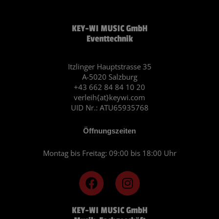
KEY-WI MUSIC GmbH
Eventtechnik
Itzlinger Hauptstrasse 35
A-5020 Salzburg
+43 662 84 84 10 20
verleih{at}keywi.com
UID Nr.: ATU65935768
Öffnungszeiten
Montag bis Freitag: 09:00 bis 18:00 Uhr
F
I
a
n
c
s
KEY-WI MUSIC GmbH
e
t