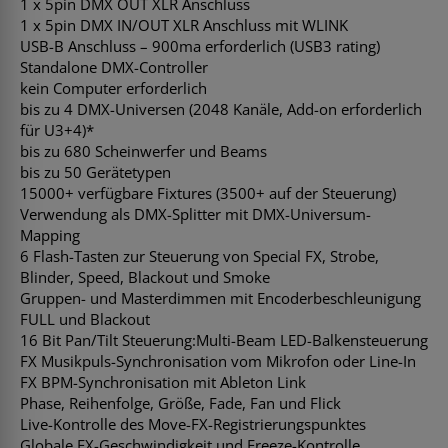
1 x 5pin DMX OUT XLR Anschluss
1 x 5pin DMX IN/OUT XLR Anschluss mit WLINK
USB-B Anschluss – 900ma erforderlich (USB3 rating)
Standalone DMX-Controller
kein Computer erforderlich
bis zu 4 DMX-Universen (2048 Kanäle, Add-on erforderlich
für U3+4)*
bis zu 680 Scheinwerfer und Beams
bis zu 50 Gerätetypen
15000+ verfügbare Fixtures (3500+ auf der Steuerung)
Verwendung als DMX-Splitter mit DMX-Universum-
Mapping
6 Flash-Tasten zur Steuerung von Special FX, Strobe,
Blinder, Speed, Blackout und Smoke
Gruppen- und Masterdimmen mit Encoderbeschleunigung
FULL und Blackout
16 Bit Pan/Tilt Steuerung:Multi-Beam LED-Balkensteuerung
FX Musikpuls-Synchronisation vom Mikrofon oder Line-In
FX BPM-Synchronisation mit Ableton Link
Phase, Reihenfolge, Größe, Fade, Fan und Flick
Live-Kontrolle des Move-FX-Registrierungspunktes
Globale FX-Geschwindigkeit und Freeze-Kontrolle