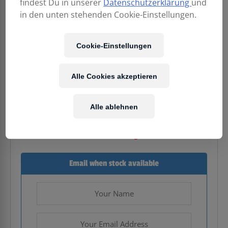
findest Du in unserer
Datenschutzerklärung
und
in den unten stehenden Cookie-Einstellungen.
Cookie-Einstellungen
799,00
€
Alle Cookies akzeptieren
Enthält 20% MwSt.
Kostenloser Versand
in AT & DE
Alle ablehnen
Nicht vorrätig
Email when stock available