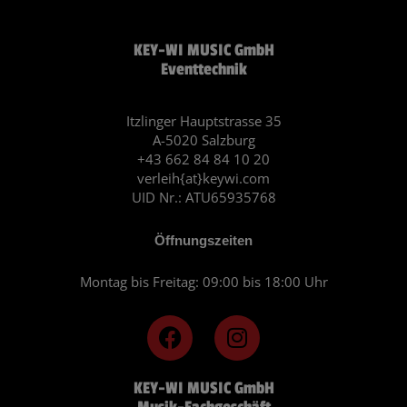
KEY-WI MUSIC GmbH
Eventtechnik
Itzlinger Hauptstrasse 35
A-5020 Salzburg
+43 662 84 84 10 20
verleih{at}keywi.com
UID Nr.: ATU65935768
Öffnungszeiten
Montag bis Freitag: 09:00 bis 18:00 Uhr
F
I
a
n
c
s
KEY-WI MUSIC GmbH
e
t
Musik-Fachgeschäft