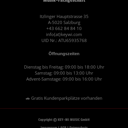
b
a
o
g
o
r
Itzlinger Hauptstrasse 35
A-5020 Salzburg
k
a
+43 662 84 84 10
m
info{at}keywi.com
UID Nr.: ATU65935768
Öffnungszeiten
Dienstag bis Freitag: 09:00 bis 18:00 Uhr
Samstag: 09:00 bis 13:00 Uhr
Advent-Samstage: 09:00 bis 16:00 Uhr
🚗 Gratis Kundenparkplätze vorhanden
Copyright © KEY-WI MUSIC GmbH
Impressum
|
AGB
|
Datenschutz