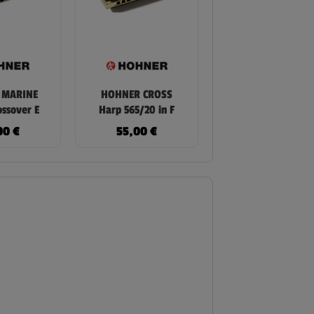
 MARINE
HOHNER CROSS
ssover E
Harp 565/20 in F
00
€
55,00
€