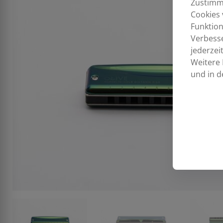
Zustimmu
Cookies 
Funktion
Verbess
jederzei
Weitere 
und in d