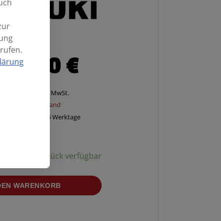
uch
zur
mung
rufen.
52,00
€
lärung
Enthält 20% MwSt.
zzgl.
Versand
Lieferzeit: ca. 2-5 Werktage
ügbarkeit:
1 Stück verfügbar
 DEN WARENKORB