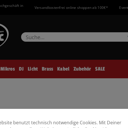
achgeschäft in
Versandkostenfrei online shoppen ab 100€*
Event
Mikros
DJ
Licht
Brass
Kabel
Zubehör
SALE
bsite benutzt technisch notwendige Cookies. Mit Deiner