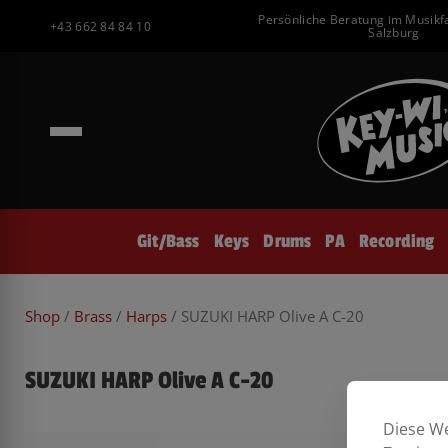
Inhalt
Zum
Persönliche Beratung im Musikf
springen
+43 662 84 84 10
Inhalt
Salzburg
springen
Git/Bass
Keys
Drums
PA
Recording
Shop
/
Brass
/
Harps
/ SUZUKI HARP Olive A C-20
SUZUKI HARP Olive A C-20
Diese We