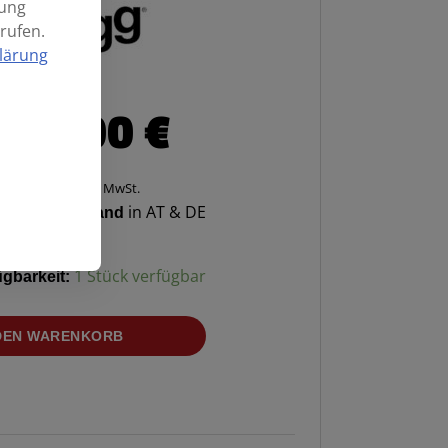
mung
rufen.
lärung
189,00
€
Enthält 20% MwSt.
enloser Versand
in AT & DE
ügbarkeit:
1 Stück verfügbar
 DEN WARENKORB