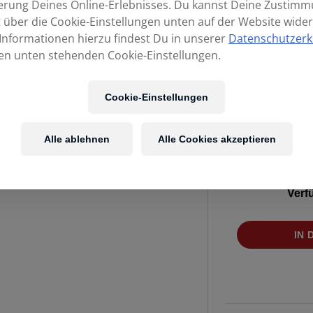
erung Deines Online-Erlebnisses. Du kannst Deine Zustim
t über die Cookie-Einstellungen unten auf der Website wider
Informationen hierzu findest Du in unserer
Datenschutzerk
en unten stehenden Cookie-Einstellungen.
Cookie-Einstellungen
Alle ablehnen
Alle Cookies akzeptieren
Kost
Verf
STAGG
IN
Snare-
Drum
Set
SDK-
1455ST8/M