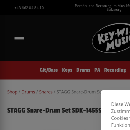
Inhalt
Zum
Persönliche Beratung im Musikf
springen
+43 662 84 84 10
Inhalt
Salzburg
springen
Git/Bass
Keys
Drums
PA
Recording
Shop
/
Drums
/
Snares
/ STAGG Snare-Drum Set SDK-1455ST
Diese We
STAGG Snare-Drum Set SDK-1455ST8/M
Zustimmu
Cookies 
Funktion