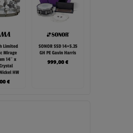
h Limited
SONOR SSD 14×5.25
ic Mirage
GH PE Gavin Harris
um 14″ x
999,00
€
Crystal
 Nickel HW
,00
€