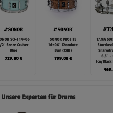
ONOR SQ-1 14×06
SONOR PROLITE
TAMA 50t
1/2″ Snare Cruiser
14×06″ Chocolate
Starclass
Blue
Burl (CHB)
Snaredr
6,5″ – 
729,00
€
799,00
€
Ice/Black
469
Unsere Experten für Drums