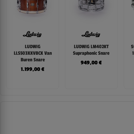
LUDWIG
LUDWIG LM402KT
S
LLS503XXVBCX Van
Supraphonic Snare
Buren Snare
949,00
€
1.199,00
€