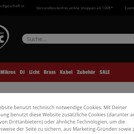
achgeschäft in
Versandkostenfrei online shoppen ab 100€*
Event
Mikros
DJ
Licht
Brass
Kabel
Zubehör
SALE
8/M
bsite benutzt technisch notwendige Cookies. Mit Deiner
ng benutzt diese Website zusätzliche Cookies (darunter a
von Drittanbietern) oder ähnliche Technologien, um die
sweise der Seite zu sichern, aus Marketing-Gründen sowie 