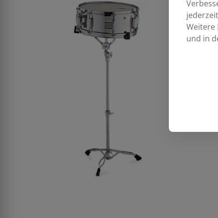
Verbess
jederzei
Weitere 
und in d