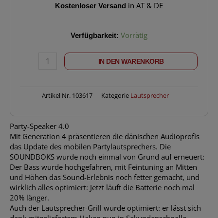
Kostenloser Versand
in AT & DE
SOUNDBOKS
Verfügbarkeit:
Vorrätig
Gen
4
IN DEN WARENKORB
Black
Menge
Artikel Nr.
103617
Kategorie
Lautsprecher
Party-Speaker 4.0
Mit Generation 4 präsentieren die dänischen Audioprofis
das Update des mobilen Partylautsprechers. Die
SOUNDBOKS wurde noch einmal von Grund auf erneuert:
Der Bass wurde hochgefahren, mit Feintuning an Mitten
und Höhen das Sound-Erlebnis noch fetter gemacht, und
wirklich alles optimiert: Jetzt läuft die Batterie noch mal
20% länger.
Auch der Lautsprecher-Grill wurde optimiert: er lässt sich
dank mitgeliefertem Haken nun in Sekundenschnelle