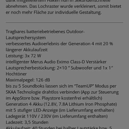
abnehmen. Das Lochraster wurde verkleinert, somit bietet
er noch mehr Fläche zur individuelle Gestaltung.
Tragbares batteriebetriebenes Outdoor-
Lautsprechersystem
verbessertes Audioerlebnis der Generation 4 mit 20 %
längerer Akkulaufzeit
Leistung: 3x 72 W
intelligenter Merus Audio Eximo Class-D Verstärker
Lautsprecherbestückung: 2×10 ” Subwoofer und 1x 1″
Hochtöner
Maximalpegel: 126 dB
bis zu 5 Soundboks lassen sich im “TeamUP” Modus per
SKAA Technologie drahtlos verbinden (App zur Steuerung
im AppStore bzw. Playstore kostenfrei erhältlich)
Generation 4 Akku (12.8V, 7.8A Lithium Iron Phosphate)
mit 5 stufiger LED-Anzeige (im Lieferumfang enthalten)
Ladegerät 110V / 230V (im Lieferumfang enthalten)
Ladezeit: 3,5 Stunden
Akkulaufzeit: 40 Stunden bei halber Lautstärke bzw. 5