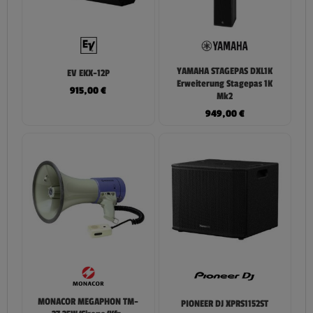
YAMAHA STAGEPAS DXL1K
EV EKX-12P
Erweiterung Stagepas 1K
915,00
€
Mk2
949,00
€
MONACOR MEGAPHON TM-
PIONEER DJ XPRS1152ST