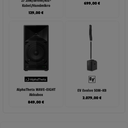
27 25W/Sirene/Kfz-
699,00
€
Kabel/Handmikro
129,00
€
AlphaTheta WAVE-EIGHT
EV Evolve 50M-KB
Akkubox
2.079,00
€
849,00
€