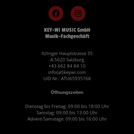
F
I
a
n
c
s
KEY-WI MUSIC GmbH
e
t
Musik-Fachgeschäft
b
a
o
g
o
r
Itzlinger Hauptstrasse 35
A-5020 Salzburg
k
a
+43 662 84 84 10
m
info{at}keywi.com
UID Nr.: ATU65935768
Öffnungszeiten
Dienstag bis Freitag: 09:00 bis 18:00 Uhr
Samstag: 09:00 bis 13:00 Uhr
Advent-Samstage: 09:00 bis 16:00 Uhr