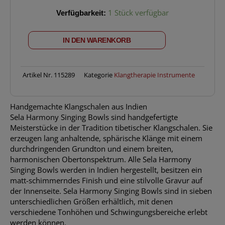
SELA
Verfügbarkeit:
1 Stück verfügbar
SE
266
IN DEN WARENKORB
Harmony
Klangschale
29
(Ø
Artikel Nr.
115289
Kategorie
Klangtherapie Instrumente
29
cm)
Handgemachte Klangschalen aus Indien
Menge
Sela Harmony Singing Bowls sind handgefertigte
Meisterstücke in der Tradition tibetischer Klangschalen. Sie
erzeugen lang anhaltende, sphärische Klänge mit einem
durchdringenden Grundton und einem breiten,
harmonischen Obertonspektrum. Alle Sela Harmony
Singing Bowls werden in Indien hergestellt, besitzen ein
matt-schimmerndes Finish und eine stilvolle Gravur auf
der Innenseite. Sela Harmony Singing Bowls sind in sieben
unterschiedlichen Größen erhältlich, mit denen
verschiedene Tonhöhen und Schwingungsbereiche erlebt
werden können.