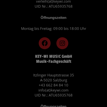
verleih{at}keywi.com
UID Nr.: ATU65935768
Öffnungszeiten
Montag bis Freitag: 09:00 bis 18:00 Uhr
F
I
a
n
c
s
KEY-WI MUSIC GmbH
e
t
Musik-Fachgeschäft
b
a
o
g
o
r
Itzlinger Hauptstrasse 35
A-5020 Salzburg
k
a
+43 662 84 84 10
m
info{at}keywi.com
UID Nr.: ATU65935768
Öffnungszeiten