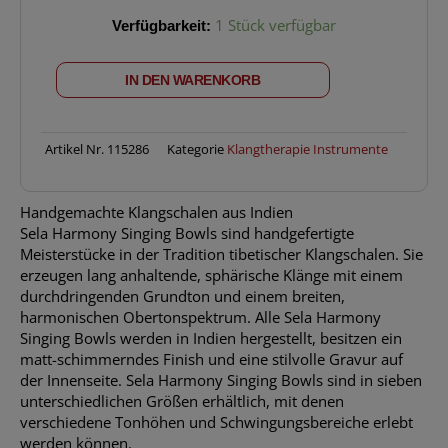
SELA
Verfügbarkeit:
1 Stück verfügbar
SE
263
IN DEN WARENKORB
Harmony
Klangschale
19
(
Artikel Nr.
115286
Kategorie
Klangtherapie Instrumente
Ø
19
Handgemachte Klangschalen aus Indien
cm)
Sela Harmony Singing Bowls sind handgefertigte
Menge
Meisterstücke in der Tradition tibetischer Klangschalen. Sie
erzeugen lang anhaltende, sphärische Klänge mit einem
durchdringenden Grundton und einem breiten,
harmonischen Obertonspektrum. Alle Sela Harmony
Singing Bowls werden in Indien hergestellt, besitzen ein
matt-schimmerndes Finish und eine stilvolle Gravur auf
der Innenseite. Sela Harmony Singing Bowls sind in sieben
unterschiedlichen Größen erhältlich, mit denen
verschiedene Tonhöhen und Schwingungsbereiche erlebt
werden können.