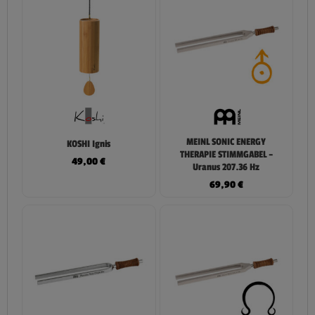
MEINL SONIC ENERGY
KOSHI Ignis
THERAPIE STIMMGABEL –
49,00
€
Uranus 207.36 Hz
69,90
€