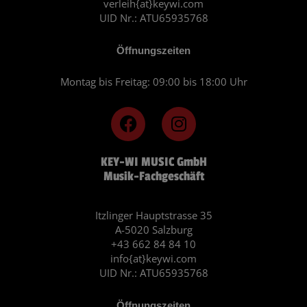
verleih{at}keywi.com
UID Nr.: ATU65935768
Öffnungszeiten
Montag bis Freitag: 09:00 bis 18:00 Uhr
F
I
a
n
c
s
KEY-WI MUSIC GmbH
e
t
Musik-Fachgeschäft
b
a
o
g
o
r
Itzlinger Hauptstrasse 35
A-5020 Salzburg
k
a
+43 662 84 84 10
m
info{at}keywi.com
UID Nr.: ATU65935768
Öffnungszeiten