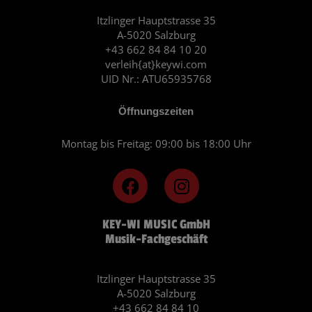
Itzlinger Hauptstrasse 35
A-5020 Salzburg
+43 662 84 84 10 20
verleih{at}keywi.com
UID Nr.: ATU65935768
Öffnungszeiten
Montag bis Freitag: 09:00 bis 18:00 Uhr
F
I
a
n
c
s
KEY-WI MUSIC GmbH
e
t
Musik-Fachgeschäft
b
a
o
g
o
r
Itzlinger Hauptstrasse 35
A-5020 Salzburg
k
a
+43 662 84 84 10