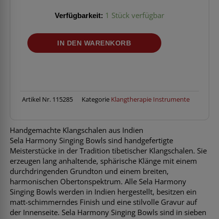
Verfügbarkeit:
1 Stück verfügbar
SELA
IN DEN WARENKORB
SE
262
Harmony
Klangschale
17
(Ø
Artikel Nr.
115285
Kategorie
Klangtherapie Instrumente
17
cm)
Menge
Handgemachte Klangschalen aus Indien
Sela Harmony Singing Bowls sind handgefertigte
Meisterstücke in der Tradition tibetischer Klangschalen. Sie
erzeugen lang anhaltende, sphärische Klänge mit einem
durchdringenden Grundton und einem breiten,
harmonischen Obertonspektrum. Alle Sela Harmony
Singing Bowls werden in Indien hergestellt, besitzen ein
matt-schimmerndes Finish und eine stilvolle Gravur auf
der Innenseite. Sela Harmony Singing Bowls sind in sieben