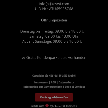
m
info{at}keywi.com
UID Nr.: ATU65935768
Öffnungszeiten
Dienstag bis Freitag: 09:00 bis 18:00 Uhr
Samstag: 09:00 bis 13:00 Uhr
Advent-Samstage: 09:00 bis 16:00 Uhr
🚗 Gratis Kundenparkplätze vorhanden
Copyright © KEY-WI MUSIC GmbH
Impressum
|
AGB
|
Datenschutz
Information zur Barrierefreiheit
|
Code of Conduct
Vertrag widerrufen
Made with
by
& Klemens