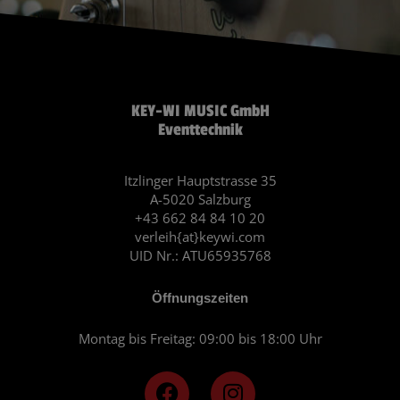
KEY-WI MUSIC GmbH
Eventtechnik
Itzlinger Hauptstrasse 35
A-5020 Salzburg
+43 662 84 84 10 20
verleih{at}keywi.com
UID Nr.: ATU65935768
Öffnungszeiten
Montag bis Freitag: 09:00 bis 18:00 Uhr
F
I