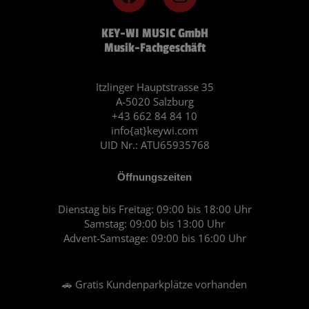
a
n
c
s
KEY-WI MUSIC GmbH
e
t
Musik-Fachgeschäft
b
a
o
g
o
r
Itzlinger Hauptstrasse 35
A-5020 Salzburg
k
a
+43 662 84 84 10
m
info{at}keywi.com
UID Nr.: ATU65935768
Öffnungszeiten
Dienstag bis Freitag: 09:00 bis 18:00 Uhr
Samstag: 09:00 bis 13:00 Uhr
Advent-Samstage: 09:00 bis 16:00 Uhr
🚗 Gratis Kundenparkplätze vorhanden