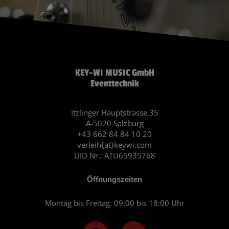
KEY-WI MUSIC GmbH
Eventtechnik
Itzlinger Hauptstrasse 35
A-5020 Salzburg
+43 662 84 84 10 20
verleih{at}keywi.com
UID Nr.: ATU65935768
Öffnungszeiten
Montag bis Freitag: 09:00 bis 18:00 Uhr
F
I