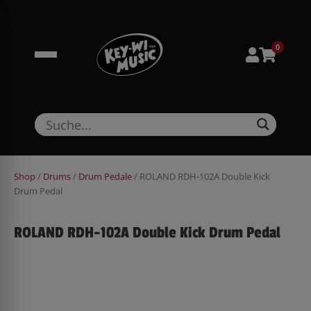
Zum
springen
Inhalt
springen
0
Shop
/
Drums
/
Drum Pedale
/ ROLAND RDH-102A Double Kick
Drum Pedal
ROLAND RDH-102A Double Kick Drum Pedal