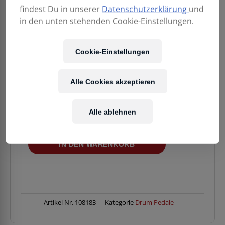
findest Du in unserer
Datenschutzerklärung
und
in den unten stehenden Cookie-Einstellungen.
389,00
€
Cookie-Einstellungen
Enthält 20% MwSt.
Alle Cookies akzeptieren
Kostenloser Versand
in AT & DE
Alle ablehnen
Verfügbarkeit:
1 Stück verfügbar
ROLAND
IN DEN WARENKORB
RDH-
102A
Double
Kick
Drum
Pedal
Artikel Nr.
108183
Kategorie
Drum Pedale
Menge