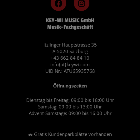
a
n
c
s
KEY-WI MUSIC GmbH
e
t
Musik-Fachgeschäft
b
a
o
g
o
r
Itzlinger Hauptstrasse 35
A-5020 Salzburg
k
a
+43 662 84 84 10
m
info{at}keywi.com
UID Nr.: ATU65935768
Öffnungszeiten
Dienstag bis Freitag: 09:00 bis 18:00 Uhr
Samstag: 09:00 bis 13:00 Uhr
Advent-Samstage: 09:00 bis 16:00 Uhr
🚗 Gratis Kundenparkplätze vorhanden