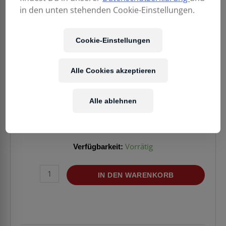
in den unten stehenden Cookie-Einstellungen.
Cookie-Einstellungen
54,00
€
Alle Cookies akzeptieren
Enthält 20% MwSt.
zzgl.
Versand
Alle ablehnen
Lieferzeit: ca. 2-5 Werktage
Verfügbarkeit:
Vorrätig
RODE
IN DEN WARENKORB
VXLR
Pro
Menge