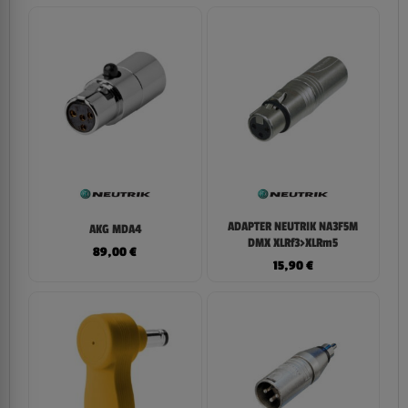
ADAPTER NEUTRIK NA3F5M
AKG MDA4
DMX XLRf3>XLRm5
89,00
€
15,90
€