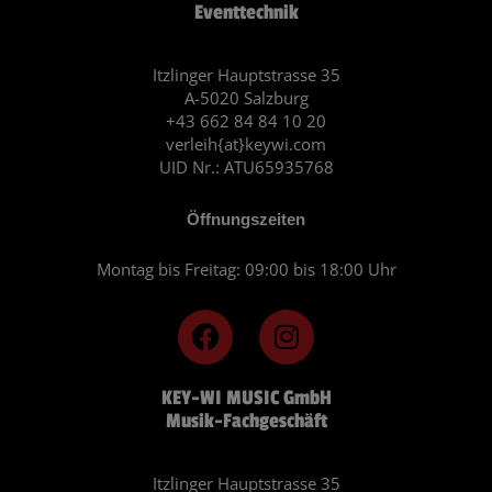
Eventtechnik
Itzlinger Hauptstrasse 35
A-5020 Salzburg
+43 662 84 84 10 20
verleih{at}keywi.com
UID Nr.: ATU65935768
Öffnungszeiten
Montag bis Freitag: 09:00 bis 18:00 Uhr
F
I
a
n
c
s
KEY-WI MUSIC GmbH
e
t
Musik-Fachgeschäft
b
a
o
g
o
r
Itzlinger Hauptstrasse 35