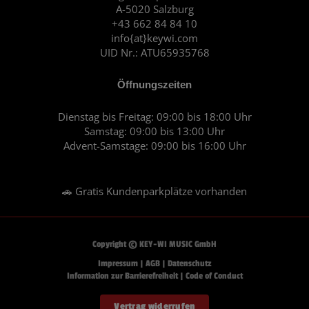
A-5020 Salzburg
k
a
+43 662 84 84 10
m
info{at}keywi.com
UID Nr.: ATU65935768
Öffnungszeiten
Dienstag bis Freitag: 09:00 bis 18:00 Uhr
Samstag: 09:00 bis 13:00 Uhr
Advent-Samstage: 09:00 bis 16:00 Uhr
🚗 Gratis Kundenparkplätze vorhanden
Copyright © KEY-WI MUSIC GmbH
Impressum
|
AGB
|
Datenschutz
Information zur Barrierefreiheit
|
Code of Conduct
Vertrag widerrufen