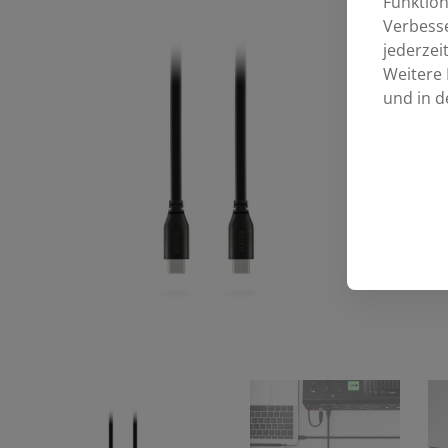
Funktion
Verbess
jederzei
Weitere 
und in d