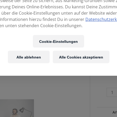
sweise der Seite zu sichern, aus Marketing-Gründen sowie 
erung Deines Online-Erlebnisses. Du kannst Deine Zustim
t über die Cookie-Einstellungen unten auf der Website wider
Informationen hierzu findest Du in unserer
Datenschutzerk
en unten stehenden Cookie-Einstellungen.
Cookie-Einstellungen
Alle ablehnen
Alle Cookies akzeptieren
RODE
SC17
USB-
C
Kabel
1,5m
Ar
Menge