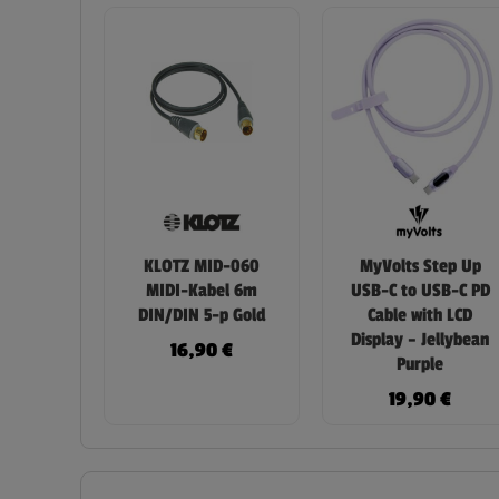
KLOTZ MID-060
MyVolts Step Up
MIDI-Kabel 6m
USB-C to USB-C PD
DIN/DIN 5-p Gold
Cable with LCD
Display – Jellybean
16,90
€
Purple
19,90
€