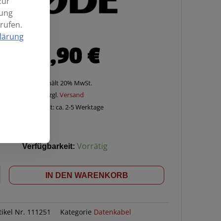
zur
mung
rufen.
lärung
19,90
€
Enthält 20% MwSt.
zzgl.
Versand
Lieferzeit: ca. 2-5 Werktage
Verfügbarkeit:
Vorrätig
IN DEN WARENKORB
tikel Nr.
111251
Kategorie
Datenkabel