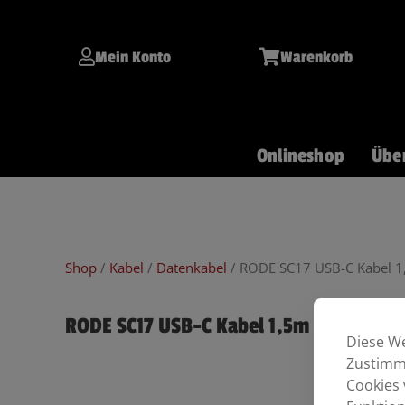
Inhalt
Zum
springen
Inhalt
springen
Mein Konto
Warenkorb
Onlineshop
Übe
Git/Bass
Keys
Drums
Shop
/
Kabel
/
Datenkabel
/ RODE SC17 USB-C Kabel 
RODE SC17 USB-C Kabel 1,5m
Diese We
Zustimmu
Cookies 