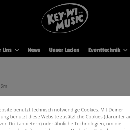
r Uns
News
Unser Laden
Eventtechnik
PA
Recording
Mikros
DJ
Licht
Brass
1,5m
bsite benutzt technisch notwendige Cookies. Mit Deiner
ng benutzt diese Website zusätzliche Cookies (darunter a
von Drittanbietern) oder ähnliche Technologien, um die