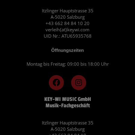
Itzlinger Hauptstrasse 35
A-5020 Salzburg
+43 662 84 84 10 20
verleih{at}keywi.com
UID Nr.: ATU65935768
Öffnungszeiten
Montag bis Freitag: 09:00 bis 18:00 Uhr
F
I
a
n
c
s
KEY-WI MUSIC GmbH
e
t
Musik-Fachgeschäft
b
a
o
g
o
r
Itzlinger Hauptstrasse 35
A-5020 Salzburg
k
a