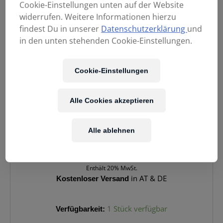
Cookie-Einstellungen unten auf der Website
widerrufen. Weitere Informationen hierzu
findest Du in unserer
Datenschutzerklärung
und
in den unten stehenden Cookie-Einstellungen.
Cookie-Einstellungen
Alle Cookies akzeptieren
Alle ablehnen
699,00
€
Enthält 20% MwSt.
Kostenloser Versand
in AT & DE
PIONEER
Verfügbarkeit:
1 Stück verfügbar
DJ