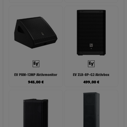
EV PXM-12MP Aktivmonitor
EV ZLX-8P-G2 Aktivbox
945,00
€
499,00
€