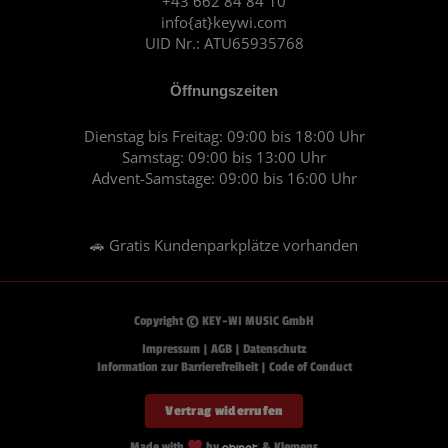
+43 662 84 84 10
m
info{at}keywi.com
UID Nr.: ATU65935768
Öffnungszeiten
Dienstag bis Freitag: 09:00 bis 18:00 Uhr
Samstag: 09:00 bis 13:00 Uhr
Advent-Samstage: 09:00 bis 16:00 Uhr
🚗 Gratis Kundenparkplätze vorhanden
Copyright © KEY-WI MUSIC GmbH
Impressum
|
AGB
|
Datenschutz
Information zur Barrierefreiheit
|
Code of Conduct
Vertrag widerrufen
Made with
by
& Klemens