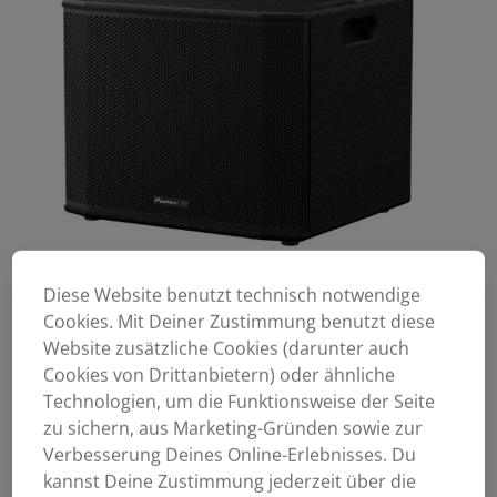
Diese Website benutzt technisch notwendige
Cookies. Mit Deiner Zustimmung benutzt diese
Website zusätzliche Cookies (darunter auch
Cookies von Drittanbietern) oder ähnliche
Technologien, um die Funktionsweise der Seite
zu sichern, aus Marketing-Gründen sowie zur
Verbesserung Deines Online-Erlebnisses. Du
kannst Deine Zustimmung jederzeit über die