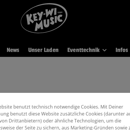
News
Unser Laden
Eventtechnik
Infos
Recording
Mikros
DJ
Licht
Brass
Kabel
 Vinyl/Paar white
bsite benutzt technisch notwendige Cookies. Mit Deiner
ng benutzt diese Website zusätzliche Cookies (darunter a
ite
von Drittanbietern) oder ähnliche Technologien, um die
sweise der Seite zu sichern, aus Marketing-Gründen sowie 