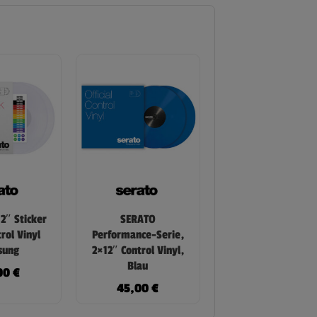
2″ Sticker
SERATO
rol Vinyl
Performance-Serie,
sung
2×12″ Control Vinyl,
Blau
00
€
45,00
€