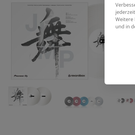
Verbess
jederzei
Weitere 
und in d