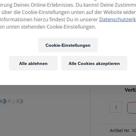
erung Deines Online-Erlebnisses. Du kannst Deine Zustim
t über die Cookie-Einstellungen unten auf der Website wider
Informationen hierzu findest Du in unserer
Datenschutzerk
en unten stehenden Cookie-Einstellungen.
Cookie-Einstellungen
Alle ablehnen
Alle Cookies akzeptieren
PIONEER
Verf
DJ
RB-
VD2-
W
Control
Artikel Nr.
1
Vinyl/Paar