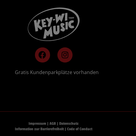
F
I
a
n
c
s
e
t
🚗
Gratis Kundenparkplätze vorhanden
b
a
o
g
o
r
k
a
m
Impressum
|
AGB
|
Datenschutz
Information zur Barrierefreiheit
|
Code of Conduct