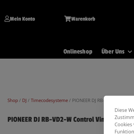
Inhalt
Zum
springen
Inhalt
springen
Mein Konto
Warenkorb
Onlineshop
Über Uns
Git/Bass
Keys
Drums
PA
Shop
/
DJ
/
Timecodesysteme
/ PIONEER DJ RB-VD2-W Control
Diese We
Zustimmu
PIONEER DJ RB-VD2-W Control Vinyl/Paar wh
Cookies 
Funktion