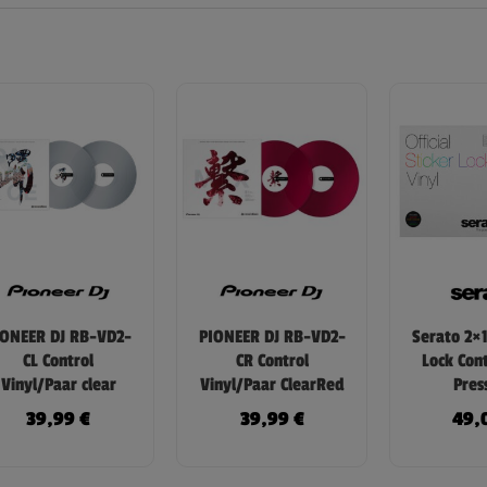
IONEER DJ RB-VD2-
PIONEER DJ RB-VD2-
Serato 2×1
CL Control
CR Control
Lock Cont
Vinyl/Paar clear
Vinyl/Paar ClearRed
Pres
39,99
€
39,99
€
49,