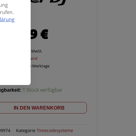
mung
rufen.
lärung
39,99
€
Enthält 20% MwSt.
zzgl.
Versand
Lieferzeit: ca. 2-5 Werktage
ügbarkeit:
1 Stück verfügbar
IN DEN WARENKORB
09974
Kategorie
Timecodesysteme