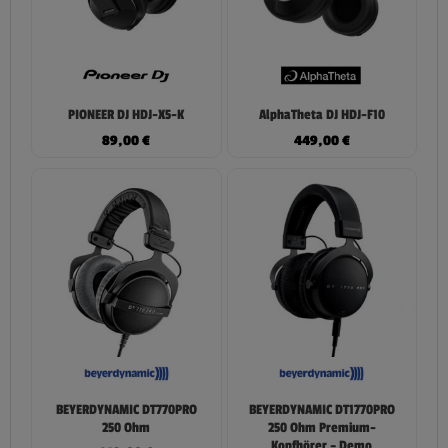
PIONEER DJ HDJ-X5-K
AlphaTheta DJ HDJ-F10
89,00
€
449,00
€
BEYERDYNAMIC DT770PRO
BEYERDYNAMIC DT1770PRO
250 Ohm
250 Ohm Premium-
Kopfhörer – Demo