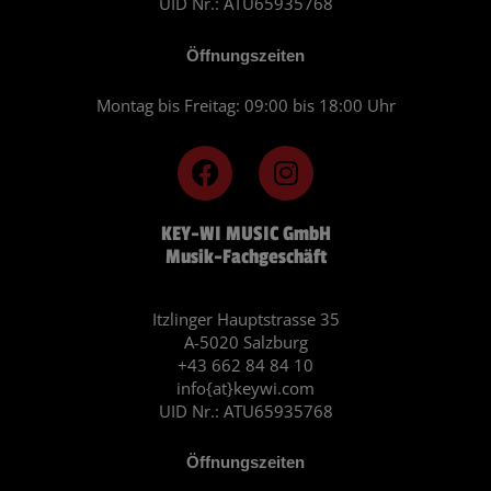
UID Nr.: ATU65935768
Öffnungszeiten
Montag bis Freitag: 09:00 bis 18:00 Uhr
F
I
a
n
c
s
KEY-WI MUSIC GmbH
e
t
Musik-Fachgeschäft
b
a
o
g
o
r
Itzlinger Hauptstrasse 35
A-5020 Salzburg
k
a
+43 662 84 84 10
m
info{at}keywi.com
UID Nr.: ATU65935768
Öffnungszeiten