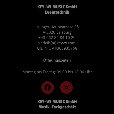
KEY-WI MUSIC GmbH
Eventtechnik
Itzlinger Hauptstrasse 35
A-5020 Salzburg
+43 662 84 84 10 20
verleih{at}keywi.com
UID Nr.: ATU65935768
Öffnungszeiten
Montag bis Freitag: 09:00 bis 18:00 Uhr
F
I
a
n
c
s
KEY-WI MUSIC GmbH
e
t
Musik-Fachgeschäft
b
a