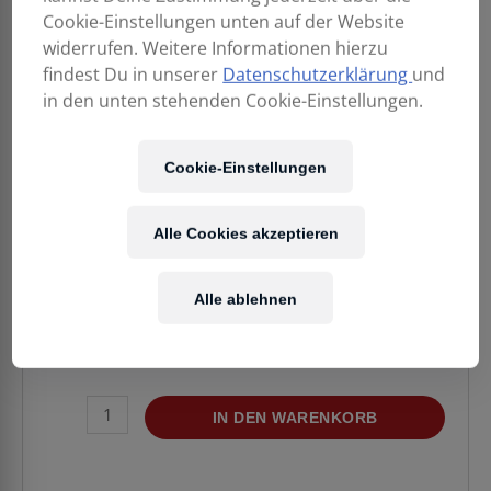
Cookie-Einstellungen unten auf der Website
widerrufen. Weitere Informationen hierzu
findest Du in unserer
Datenschutzerklärung
und
in den unten stehenden Cookie-Einstellungen.
Cookie-Einstellungen
3.349,00
€
Alle Cookies akzeptieren
Enthält 20% MwSt.
Kostenloser Versand
in AT & DE
Alle ablehnen
Verfügbarkeit:
1 Stück verfügbar
PIONEER
IN DEN WARENKORB
DJ
DJM-
V10-