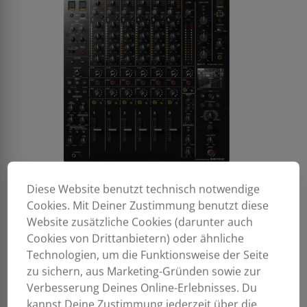
Diese Website benutzt technisch notwendige
Cookies. Mit Deiner Zustimmung benutzt diese
Website zusätzliche Cookies (darunter auch
Cookies von Drittanbietern) oder ähnliche
Technologien, um die Funktionsweise der Seite
zu sichern, aus Marketing-Gründen sowie zur
Verbesserung Deines Online-Erlebnisses. Du
kannst Deine Zustimmung jederzeit über die