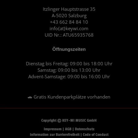
o
g
o
r
Itzlinger Hauptstrasse 35
A-5020 Salzburg
k
a
+43 662 84 84 10
m
info{at}keywi.com
UID Nr.: ATU65935768
Öffnungszeiten
Dienstag bis Freitag: 09:00 bis 18:00 Uhr
Samstag: 09:00 bis 13:00 Uhr
Advent-Samstage: 09:00 bis 16:00 Uhr
🚗 Gratis Kundenparkplätze vorhanden
Copyright © KEY-WI MUSIC GmbH
Impressum
|
AGB
|
Datenschutz
Information zur Barrierefreiheit
|
Code of Conduct