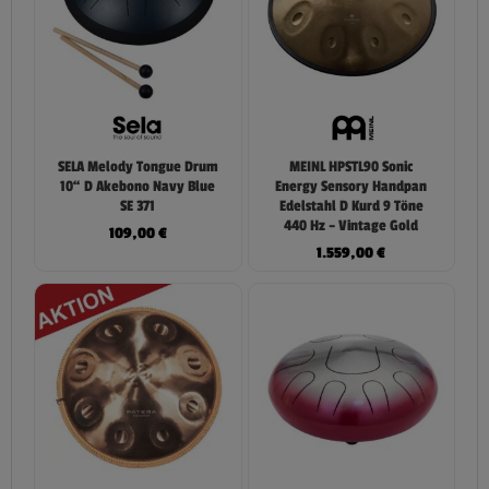
SELA Melody Tongue Drum
MEINL HPSTL90 Sonic
10“ D Akebono Navy Blue
Energy Sensory Handpan
SE 371
Edelstahl D Kurd 9 Töne
440 Hz – Vintage Gold
109,00
€
1.559,00
€