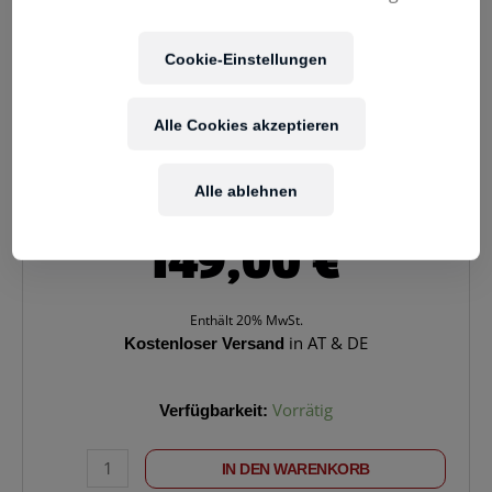
Cookie-Einstellungen
Alle Cookies akzeptieren
Alle ablehnen
149,00
€
Enthält 20% MwSt.
Kostenloser Versand
in AT & DE
PATERA
Verfügbarkeit:
Vorrätig
HP-
ZU1
IN DEN WARENKORB
Zungentrommel