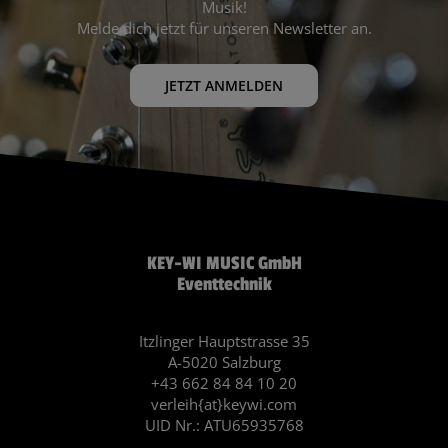
Musik!
Melde dich jetzt für unseren Newsletter an.
JETZT ANMELDEN
KEY-WI MUSIC GmbH
Eventtechnik
Itzlinger Hauptstrasse 35
A-5020 Salzburg
+43 662 84 84 10 20
verleih{at}keywi.com
UID Nr.: ATU65935768