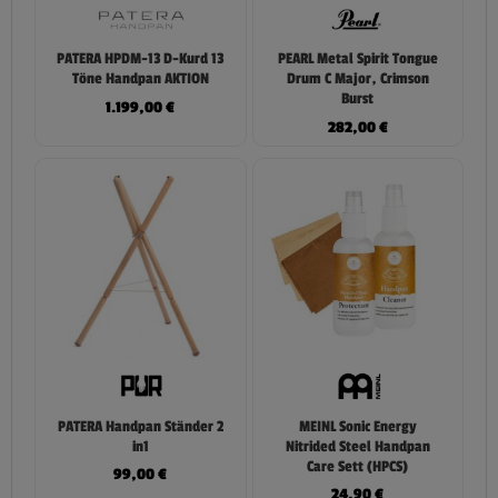
PATERA HPDM-13 D-Kurd 13
PEARL Metal Spirit Tongue
Töne Handpan AKTION
Drum C Major, Crimson
Burst
1.199,00
€
282,00
€
PATERA Handpan Ständer 2
MEINL Sonic Energy
in1
Nitrided Steel Handpan
Care Sett (HPCS)
99,00
€
24,90
€