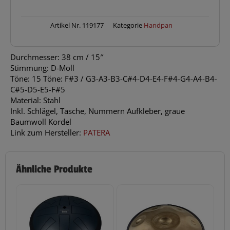
D-
Minor
14
Artikel Nr.
119177
Kategorie
Handpan
Töne
AKTION
Durchmesser: 38 cm / 15″
Menge
Stimmung: D-Moll
Töne: 15 Töne: F#3 / G3-A3-B3-C#4-D4-E4-F#4-G4-A4-B4-
C#5-D5-E5-F#5
Material: Stahl
Inkl. Schlägel, Tasche, Nummern Aufkleber, graue
Baumwoll Kordel
Link zum Hersteller:
PATERA
Ähnliche Produkte