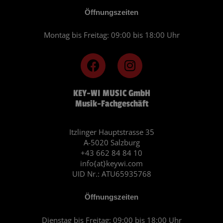
Öffnungszeiten
Montag bis Freitag: 09:00 bis 18:00 Uhr
F
I
a
n
c
s
KEY-WI MUSIC GmbH
e
t
Musik-Fachgeschäft
b
a
o
g
o
r
Itzlinger Hauptstrasse 35
A-5020 Salzburg
k
a
+43 662 84 84 10
m
info{at}keywi.com
UID Nr.: ATU65935768
Öffnungszeiten
Dienstag bis Freitag: 09:00 bis 18:00 Uhr