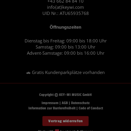
+43 662 84 84 10
m
info{at}keywi.com
UID Nr.: ATU65935768
Öffnungszeiten
Dienstag bis Freitag: 09:00 bis 18:00 Uhr
Samstag: 09:00 bis 13:00 Uhr
Advent-Samstage: 09:00 bis 16:00 Uhr
🚗 Gratis Kundenparkplätze vorhanden
Copyright © KEY-WI MUSIC GmbH
Impressum
|
AGB
|
Datenschutz
Information zur Barrierefreiheit
|
Code of Conduct
Vertrag widerrufen