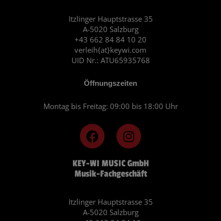
Itzlinger Hauptstrasse 35
A-5020 Salzburg
+43 662 84 84 10 20
verleih{at}keywi.com
UID Nr.: ATU65935768
Öffnungszeiten
Montag bis Freitag: 09:00 bis 18:00 Uhr
F
I
a
n
c
s
KEY-WI MUSIC GmbH
e
t
Musik-Fachgeschäft
b
a
o
g
o
r
Itzlinger Hauptstrasse 35
A-5020 Salzburg
k
a