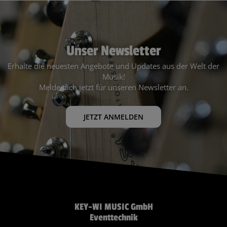
Unser Newsletter
Erhalte die neuesten Angebote und Updates aus der Welt der
Musik!
Melde dich jetzt für unseren Newsletter an.
JETZT ANMELDEN
KEY-WI MUSIC GmbH
Eventtechnik