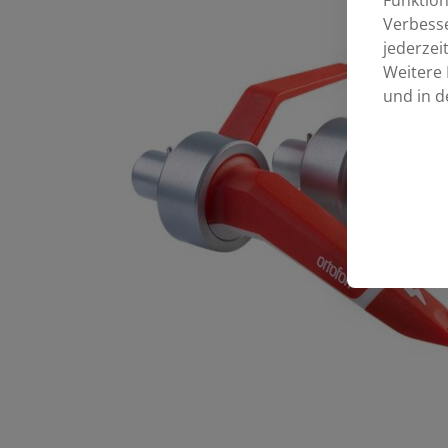
Funktion
Verbess
jederzei
Weitere 
und in d