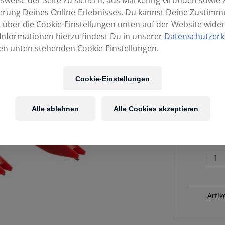
sweise der Seite zu sichern, aus Marketing-Gründen sowie 
erung Deines Online-Erlebnisses. Du kannst Deine Zustim
t über die Cookie-Einstellungen unten auf der Website wider
Informationen hierzu findest Du in unserer
Datenschutzerk
en unten stehenden Cookie-Einstellungen.
Cookie-Einstellungen
Alle ablehnen
Alle Cookies akzeptieren
ORTOFON
Concorde
DIGITAL
MkII
Twin
Tonabneh
Artik
System
Set
Menge