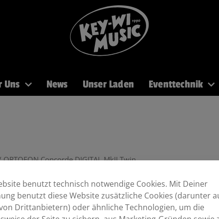
r Uns
News
Unser Laden
Eventtechnik
PA
Recording
Mikros
DJ
Licht
Brass
/ ORTOFON Concorde DIGITAL MkII Twin
bsite benutzt technisch notwendige Cookies. Mit Deiner
ng benutzt diese Website zusätzliche Cookies (darunter a
Tonabnehmer-System Set
von Drittanbietern) oder ähnliche Technologien, um die