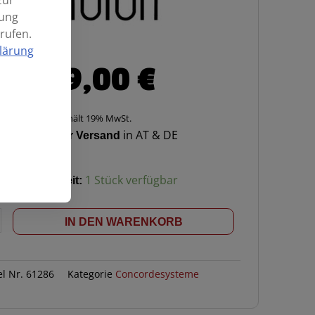
zur
mung
rufen.
lärung
249,00
€
Enthält 19% MwSt.
Kostenloser Versand
in AT & DE
Verfügbarkeit:
1 Stück verfügbar
IN DEN WARENKORB
mer-
el Nr.
61286
Kategorie
Concordesysteme