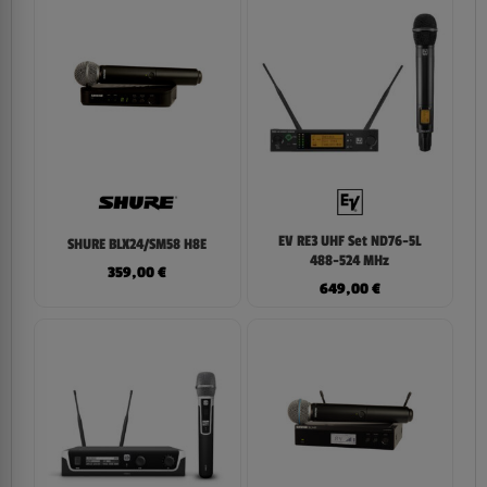
EV RE3 UHF Set ND76-5L
SHURE BLX24/SM58 H8E
488-524 MHz
359,00
€
649,00
€