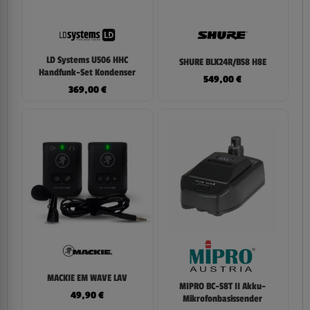
LD Systems U506 HHC
SHURE BLX24R/B58 H8E
Handfunk-Set Kondenser
549,00
€
369,00
€
MACKIE EM WAVE LAV
MIPRO BC-58T II Akku-
49,90
€
Mikrofonbasissender