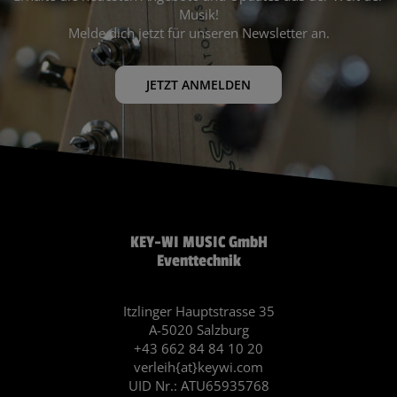
Musik!
Melde dich jetzt für unseren Newsletter an.
JETZT ANMELDEN
KEY-WI MUSIC GmbH
Eventtechnik
Itzlinger Hauptstrasse 35
A-5020 Salzburg
+43 662 84 84 10 20
verleih{at}keywi.com
UID Nr.: ATU65935768