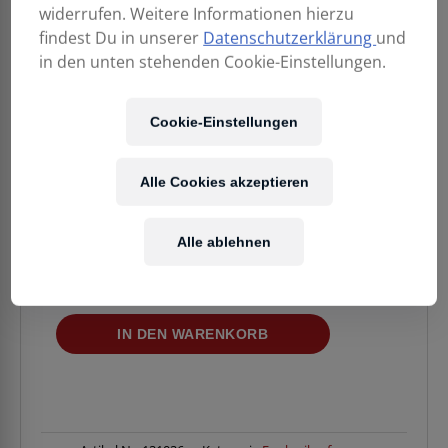
widerrufen. Weitere Informationen hierzu
findest Du in unserer
Datenschutzerklärung
und
in den unten stehenden Cookie-Einstellungen.
Cookie-Einstellungen
229,00
€
Alle Cookies akzeptieren
Enthält 20% MwSt.
Kostenloser Versand
in AT & DE
Alle ablehnen
Verfügbarkeit:
1 Stück verfügbar
MIPRO
IN DEN WARENKORB
ACT-
58H-
80
Batterie-
Handsender