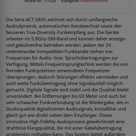
Menge
Artikel Nr.
121026
Kategorie
Funkmikrofone
Die Serie ACT-5800 zeichnet sich durch umfangreiche
Audiodynamik, automatischen Kanalwechsel sowie den
besseren True-Diversity-Funkempfang aus. Die Geräte
arbeiten im 5,8Ghz-ISM-Band und können daher anzeige-
und gebührenfrei betrieben werden. Jedem der 24
untereinander kompatiblen Funkkanäle stehen vier
Frequenzen für Audio- bzw. Sprachübertragungen zur
Verfügung. Mittels Frequenzsprungtechnik werden die von
fremden Funksystemen verwendeten Frequenzen
übersprungen, dadurch Störungen effektiv vermieden und
auch weite Funkübertragung ohne Signalausfall möglich
gemacht. Digitale Signale sind stabil und die Qualität bleibt
unverändert. Bei Entfernungen bis 60 Meter und auch bei
sehr schwacher Funkverbindung ist die Wiedergabe, des in
Studioqualität digitalisierten Audiosignals, kristallklar und
gleich gut wie direkt neben dem Empfänger. Dieser
innovative High-Fidelity-Audioprozess gewährleistet eine
drahtlose Klangqualität, die mit einer Kabelübertragung
problemlos mithalten kann. Das System bietet außerdem