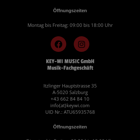
Öffnungszeiten
Montag bis Freitag: 09:00 bis 18:00 Uhr
F
I
a
n
c
s
KEY-WI MUSIC GmbH
e
t
Musik-Fachgeschäft
b
a
o
g
o
r
Itzlinger Hauptstrasse 35
A-5020 Salzburg
k
a
+43 662 84 84 10
m
info{at}keywi.com
UID Nr.: ATU65935768
Öffnungszeiten