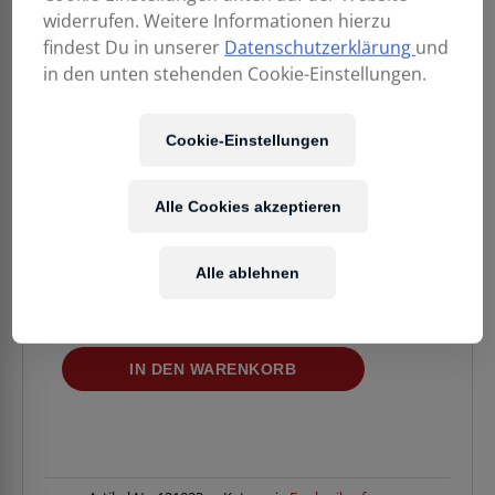
widerrufen. Weitere Informationen hierzu
findest Du in unserer
Datenschutzerklärung
und
in den unten stehenden Cookie-Einstellungen.
239,00
€
Cookie-Einstellungen
Alle Cookies akzeptieren
Enthält 20% MwSt.
Kostenloser Versand
in AT & DE
Alle ablehnen
Verfügbarkeit:
1 Stück verfügbar
MIPRO
IN DEN WARENKORB
ACT-
5801
1-
Kanal-
Empfänger