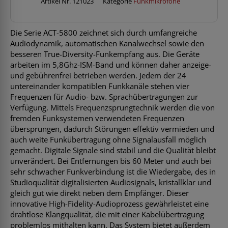
Menge
Artikel Nr.
121023
Kategorie
Funkmikrofone
Die Serie ACT-5800 zeichnet sich durch umfangreiche
Audiodynamik, automatischen Kanalwechsel sowie den
besseren True-Diversity-Funkempfang aus. Die Geräte
arbeiten im 5,8Ghz-ISM-Band und können daher anzeige-
und gebührenfrei betrieben werden. Jedem der 24
untereinander kompatiblen Funkkanäle stehen vier
Frequenzen für Audio- bzw. Sprachübertragungen zur
Verfügung. Mittels Frequenzsprungtechnik werden die von
fremden Funksystemen verwendeten Frequenzen
übersprungen, dadurch Störungen effektiv vermieden und
auch weite Funkübertragung ohne Signalausfall möglich
gemacht. Digitale Signale sind stabil und die Qualität bleibt
unverändert. Bei Entfernungen bis 60 Meter und auch bei
sehr schwacher Funkverbindung ist die Wiedergabe, des in
Studioqualität digitalisierten Audiosignals, kristallklar und
gleich gut wie direkt neben dem Empfänger. Dieser
innovative High-Fidelity-Audioprozess gewährleistet eine
drahtlose Klangqualität, die mit einer Kabelübertragung
problemlos mithalten kann. Das System bietet außerdem