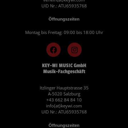
UID Nr.: ATU65935768
Öffnungszeiten
Montag bis Freitag: 09:00 bis 18:00 Uhr
F
I
a
n
c
s
KEY-WI MUSIC GmbH
e
t
Musik-Fachgeschäft
b
a
o
g
o
r
Itzlinger Hauptstrasse 35
A-5020 Salzburg
k
a
+43 662 84 84 10
m
info{at}keywi.com
UID Nr.: ATU65935768
Öffnungszeiten