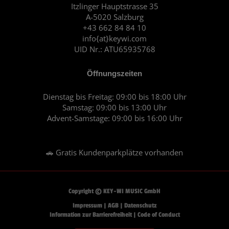
o
r
Itzlinger Hauptstrasse 35
A-5020 Salzburg
k
a
+43 662 84 84 10
m
info{at}keywi.com
UID Nr.: ATU65935768
Öffnungszeiten
Dienstag bis Freitag: 09:00 bis 18:00 Uhr
Samstag: 09:00 bis 13:00 Uhr
Advent-Samstage: 09:00 bis 16:00 Uhr
🚗 Gratis Kundenparkplätze vorhanden
Copyright © KEY-WI MUSIC GmbH
Impressum
|
AGB
|
Datenschutz
Information zur Barrierefreiheit
|
Code of Conduct