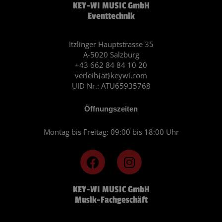
KEY-WI MUSIC GmbH
Eventtechnik
Itzlinger Hauptstrasse 35
A-5020 Salzburg
+43 662 84 84 10 20
verleih{at}keywi.com
UID Nr.: ATU65935768
Öffnungszeiten
Montag bis Freitag: 09:00 bis 18:00 Uhr
F
I
a
n
c
s
KEY-WI MUSIC GmbH
e
t
Musik-Fachgeschäft
b
a
o
g