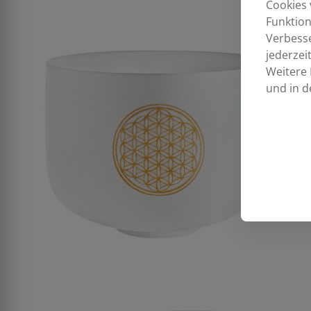
Cookies 
Funktion
Verbess
jederzei
Weitere 
und in d