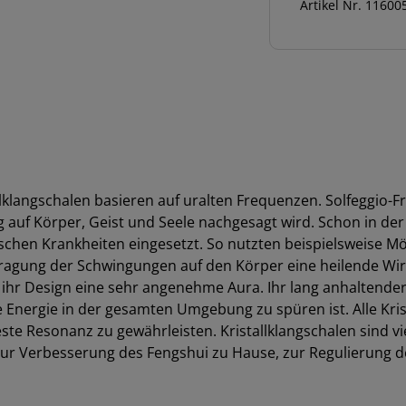
Artikel Nr.
11600
Bowl,
285
Hz,
12"
/
30
cm
Menge
allklangschalen basieren auf uralten Frequenzen. Solfeggio
auf Körper, Geist und Seele nachgesagt wird. Schon in de
chen Krankheiten eingesetzt. So nutzten beispielsweise M
ragung der Schwingungen auf den Körper eine heilende Wir
hr Design eine sehr angenehme Aura. Ihr lang anhaltender,
 Energie in der gesamten Umgebung zu spüren ist. Alle Kri
este Resonanz zu gewährleisten. Kristallklangschalen sind vi
 zur Verbesserung des Fengshui zu Hause, zur Regulierung 