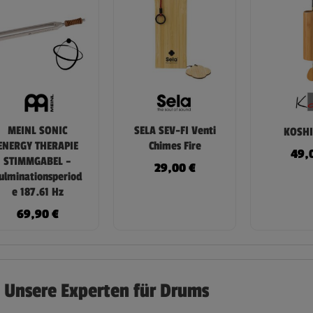
MEINL SONIC
SELA SEV-FI Venti
KOSHI
ENERGY THERAPIE
Chimes Fire
49,
STIMMGABEL –
29,00
€
ulminationsperiod
e 187.61 Hz
69,90
€
Unsere Experten für Drums