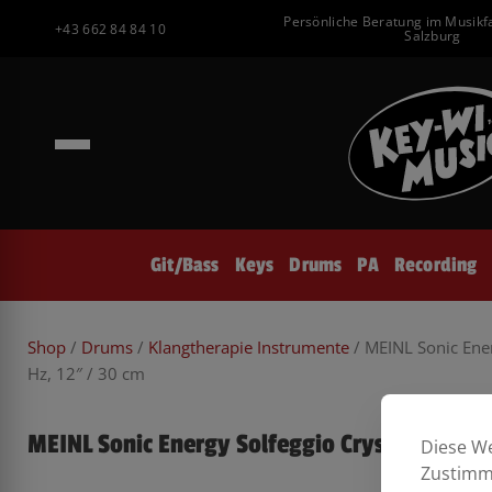
Inhalt
Zum
Persönliche Beratung im Musikf
springen
+43 662 84 84 10
Inhalt
Salzburg
springen
Git/Bass
Keys
Drums
PA
Recording
Shop
/
Drums
/
Klangtherapie Instrumente
/ MEINL Sonic Ener
Hz, 12″ / 30 cm
MEINL Sonic Energy Solfeggio Crystal Singing
Diese We
Zustimmu