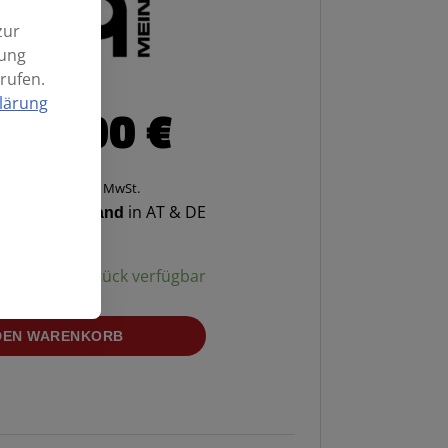
zur
mung
rufen.
lärung
229,00
€
Enthält 20% MwSt.
enloser Versand
in AT & DE
ügbarkeit:
1 Stück verfügbar
 DEN WARENKORB