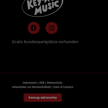
F
I
a
n
c
s
e
t
🚗
Gratis Kundenparkplätze vorhanden
b
a
o
g
o
r
k
a
m
Impressum
|
AGB
|
Datenschutz
Information zur Barrierefreiheit
|
Code of Conduct
Vertrag widerrufen