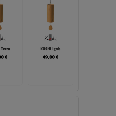
 Terra
KOSHI Ignis
00
€
49,00
€