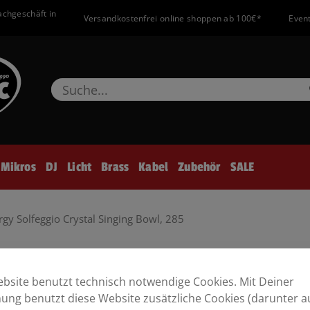
achgeschäft in
Versandkostenfrei online shoppen ab 100€*
Event
Mikros
DJ
Licht
Brass
Kabel
Zubehör
SALE
gy Solfeggio Crystal Singing Bowl, 285
 Bowl, 285 Hz, 12″ / 30 cm
bsite benutzt technisch notwendige Cookies. Mit Deiner
ng benutzt diese Website zusätzliche Cookies (darunter a